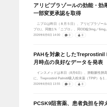
アリピプラゾールの効能・効
一部変更承認を取得
ニプロは昨日（８月５日）、アリピプラゾール錠3
プロ｣、同散1％「ニプロ」、同OD錠3mg／6mg
2026年8月6日 14:00
0
8
PAHを対象としたTreprostinil P
月時点の良好なデータを発表
インスメッドは本日（8月6日）、肺動脈性肺高
に、Treprostinil Palmitil吸入粉末薬（TPIP）を1
2026年8月6日 13:55
0
8
PCSK9阻害薬、患者負担を抑