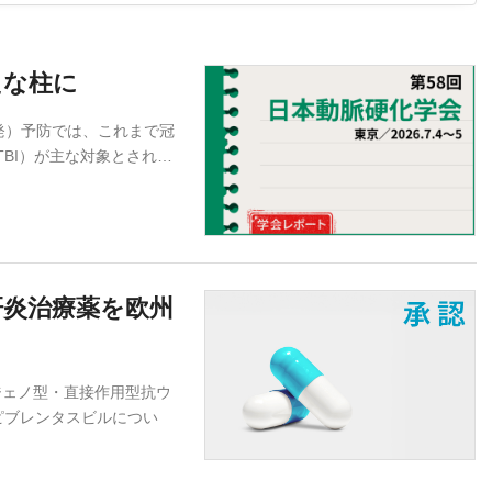
たな柱に
発）予防では、これまで冠
TBI）が主な対象とされ…
肝炎治療薬を欧州
ジェノ型・直接作用型抗ウ
ピブレンタスビルについ