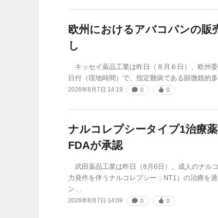
欧州におけるアバコパンの販
し
キッセイ薬品工業は昨日（８月６日）、欧州委員会
日付（現地時間）で、指定難病である顕微鏡的多
2026年8月7日 14:19
0
0
ナルコレプシータイプ1治療薬ove
FDAが承認
武田薬品工業は昨日（8月6日）、成人のナルコ
力発作を伴うナルコレプシー；NT1）の治療を
ン…
2026年8月7日 14:09
0
0