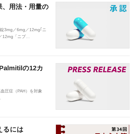
果、用法・用量の
mg／6mg／12mg｢ニ
／12mg「ニプ…
almitilの12カ
血圧症（PAH）を対象
…
えるには