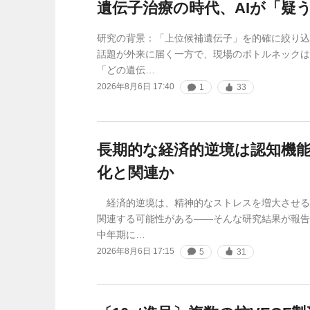
遺伝子治療の時代、AIが「疑
研究の背景：「上位候補遺伝子」を的確に絞り込
話題が外来に届く一方で、現場のボトルネックは
「どの遺伝…
2026年8月6日 17:40
1
33
長期的な経済的逆境は認知機
化と関連か
経済的逆境は、精神的なストレスを増大させる
関連する可能性がある——そんな研究結果が報告
中年期に…
2026年8月6日 17:15
5
31