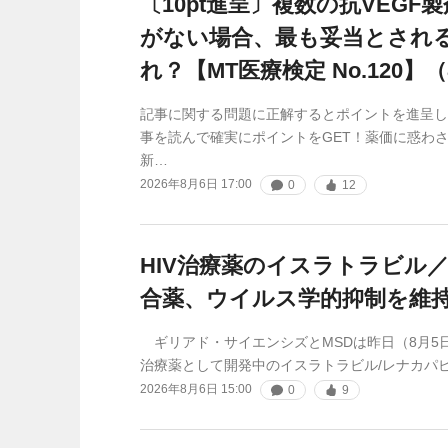
〔10pt進呈〕複数の抗VEGF
がない場合、最も妥当とされ
れ？【MT医療検定 No.120】（
記事に関する問題に正解するとポイントを進呈し
事を読んで確実にポイントをGET！薬価に惑わさ
新…
2026年8月6日 17:00
0
12
HIV治療薬のイスラトラビル
合薬、ウイルス学的抑制を維
ギリアド・サイエンシズとMSDは昨日（8月5日
治療薬として開発中のイスラトラビル/レナカパ
2026年8月6日 15:00
0
9