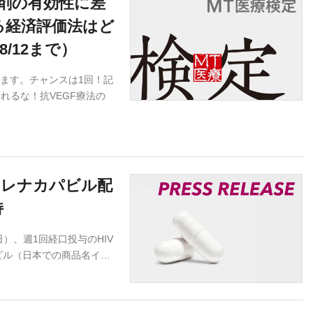
製剤の有効性に差
る経済評価法はど
8/12まで）
ます。チャンスは1回！記
れるな！抗VEGF療法の
／レナカパビル配
持
）、週1回経口投与のHIV
ビル（日本での商品名イ…