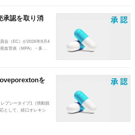
売承認を取り消
（EC）が2026年8月4
発血管炎（MPA）・多…
porextonを
レプシータイプ1（情動脱
適応として、経口オレキシ