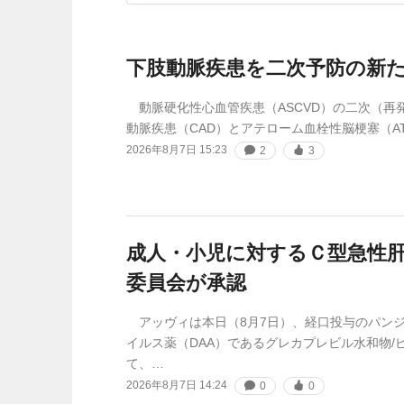
下肢動脈疾患を二次予防の新
動脈硬化性心血管疾患（ASCVD）の二次（再
動脈疾患（CAD）とアテローム血栓性脳梗塞（A
2026年8月7日 15:23
2
3
成人・小児に対するＣ型急性
委員会が承認
アッヴィは本日（8月7日）、経口投与のパン
イルス薬（DAA）であるグレカプレビル水和物/
て、…
2026年8月7日 14:24
0
0