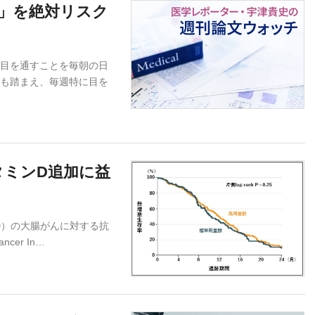
害」を絶対リスク
目を通すことを毎朝の日
響も踏まえ、毎週特に目を
タミンD追加に益
D）の大腸がんに対する抗
cer In…