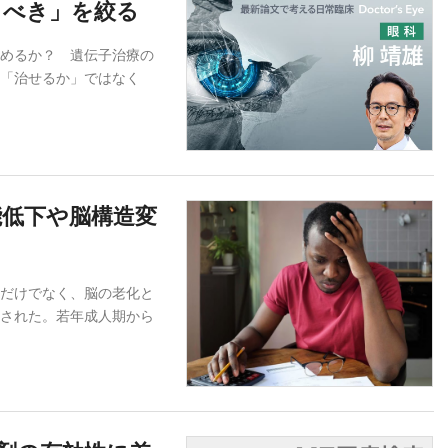
うべき」を絞る
めるか？ 遺伝子治療の
「治せるか」ではなく
能低下や脳構造変
だけでなく、脳の老化と
された。若年成人期から