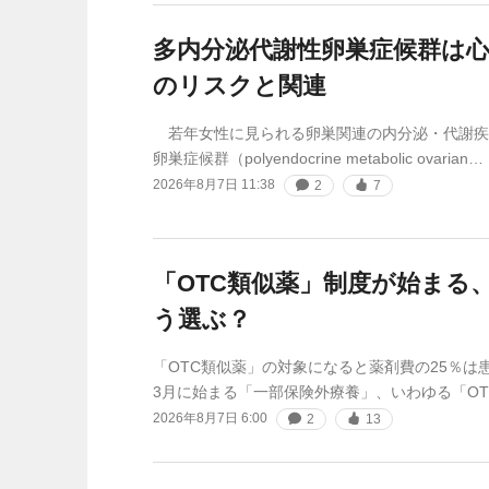
多内分泌代謝性卵巣症候群は
のリスクと関連
若年女性に見られる卵巣関連の内分泌・代謝疾
卵巣症候群（polyendocrine metabolic ovarian…
2026年8月7日 11:38
2
7
「OTC類似薬」制度が始まる
う選ぶ？
「OTC類似薬」の対象になると薬剤費の25％は患
3月に始まる「一部保険外療養」、いわゆる「O
2026年8月7日 6:00
2
13