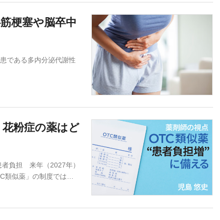
心筋梗塞や脳卒中
患である多内分泌代謝性
、花粉症の薬はど
者負担 来年（2027年）
TC類似薬」の制度では…