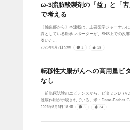
ω-3脂肪酸製剤の「益」と「
で考える
〔編集部から〕本連載は、主要医学ジャーナルに
課としている医学レポーターが、SNS上での反
引いた…
2026年8月7日 5:00
2
18
転移性大腸がんへの高用量ビ
なし
前臨床試験のエビデンスから、ビタミンD（V
腫瘍作用が示唆されている。米・Dana-Farber Can
2026年8月6日 18:45
3
34