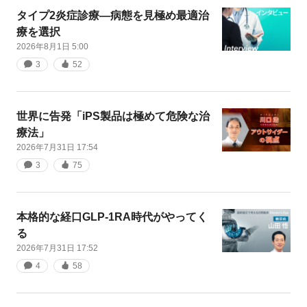
タイプ2炎症診療―病態を見極め最適治
療を選択
2026年8月1日 5:00
3
52
世界に告発「iPS製品は極めて危険な治
療法」
2026年7月31日 17:54
3
75
本格的な経口GLP-1RA時代がやってく
る
2026年7月31日 17:52
4
58