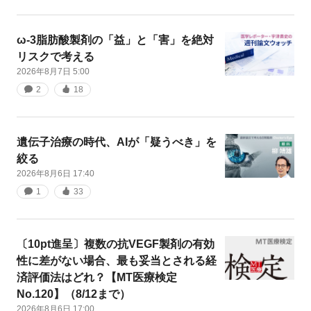
ω-3脂肪酸製剤の「益」と「害」を絶対
リスクで考える
2026年8月7日 5:00
2
18
遺伝子治療の時代、AIが「疑うべき」を
絞る
2026年8月6日 17:40
1
33
〔10pt進呈〕複数の抗VEGF製剤の有効
性に差がない場合、最も妥当とされる経
済評価法はどれ？【MT医療検定
No.120】（8/12まで）
2026年8月6日 17:00