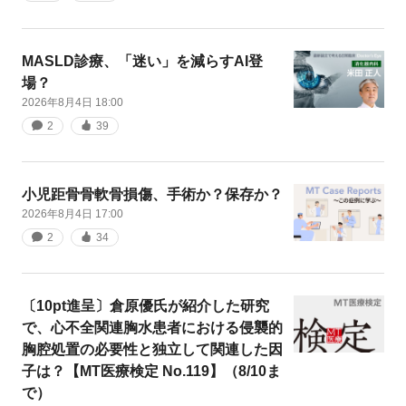
MASLD診療、「迷い」を減らすAI登
場？
2026年8月4日 18:00
2
39
小児距骨骨軟骨損傷、手術か？保存か？
2026年8月4日 17:00
2
34
〔10pt進呈〕倉原優氏が紹介した研究
で、心不全関連胸水患者における侵襲的
胸腔処置の必要性と独立して関連した因
子は？【MT医療検定 No.119】（8/10ま
で）