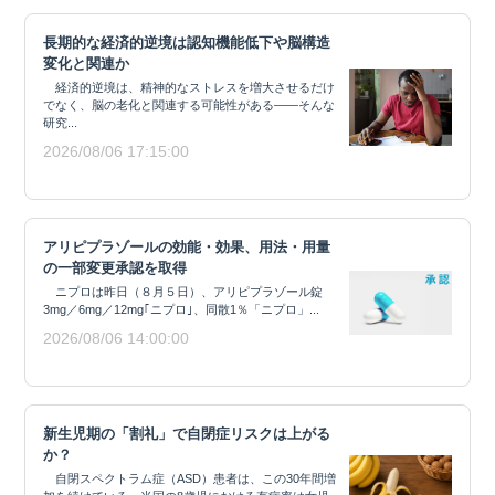
長期的な経済的逆境は認知機能低下や脳構造
変化と関連か
経済的逆境は、精神的なストレスを増大させるだけ
でなく、脳の老化と関連する可能性がある——そんな
研究...
2026/08/06 17:15:00
アリピプラゾールの効能・効果、用法・用量
の一部変更承認を取得
ニプロは昨日（８月５日）、アリピプラゾール錠
3mg／6mg／12mg｢ニプロ｣、同散1％「ニプロ」...
2026/08/06 14:00:00
新生児期の「割礼」で自閉症リスクは上がる
か？
自閉スペクトラム症（ASD）患者は、この30年間増