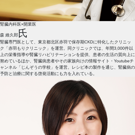
腎臓内科医×開業医
氏
森 維久郎
腎臓専門医として、東京都北区赤羽で保存期CKDに特化したクリニッ
ク「赤羽もりクリニック」を運営。同クリニックでは、年間3,000件以
上の栄養指導や腎臓リハビリテーションを提供、患者の生活の質向上に
努めているほか、腎臓病患者やその家族向けの情報サイト・Youtubeチ
ャンネル「じんぞうの学校」を運営。レシピ本の製作を通じ、腎臓病の
予防と治療に関する啓発活動にも力を入れている。