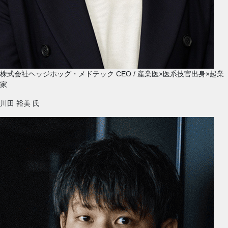
株式会社ヘッジホッグ・メドテック CEO / 産業医×医系技官出身×起業
家
川田 裕美
氏