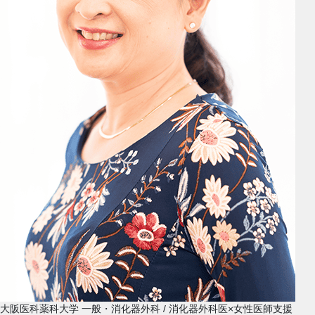
大阪医科薬科大学 一般・消化器外科 / 消化器外科医×女性医師支援