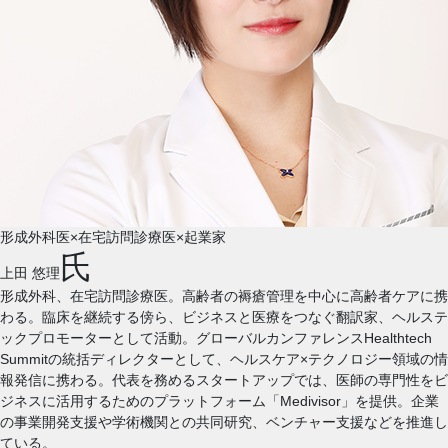
形成外科医×在宅訪問診療医×起業家
氏
上田 悠理
形成外科、在宅訪問診療医。高齢者の褥瘡管理を中心に高齢者ケアに携
わる。臨床を継続する傍ら、ビジネスと医療をつなぐ翻訳家、ヘルステ
ックプロモーターとして活動。グローバルカンファレンスHealthtech
Summitの統括ディレクターとして、ヘルスケア×テクノロジー領域の情
報発信に携わる。代表を務めるスタートアップでは、医師の専門性をビ
ジネスに活用するためのプラットフォーム「Medivisor」を提供。企業
の事業開発支援や学術機関との共同研究、ベンチャー支援などを推進し
ている。