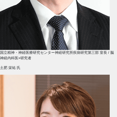
国立精神・神経医療研究センター神経研究所疾病研究第三部 室長 / 脳
神経内科医×研究者
土肥 栄祐
氏