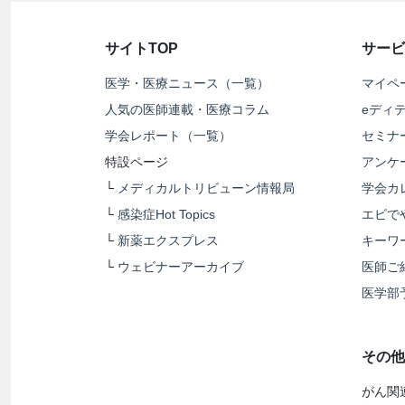
サイトTOP
サービ
医学・医療ニュース（一覧）
マイペ
人気の医師連載・医療コラム
eディ
学会レポート（一覧）
セミナ
特設ページ
アンケ
└
メディカルトリビューン情報局
学会カ
└
感染症Hot Topics
エビで
└
新薬エクスプレス
キーワ
└
ウェビナーアーカイブ
医師ご
医学部
その他
がん関