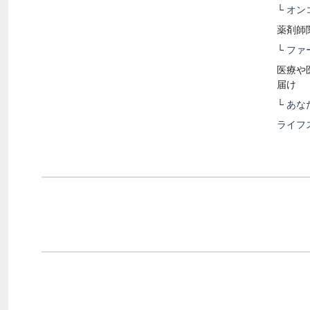
└
オン
薬剤師
└
ファ
医療や
届け
└
あな
ライフ