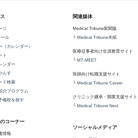
ス
関連媒体
ージ
Medical Tribune新聞版
テール
└
Medical Tribune本紙
ー（カレンダー）
医療従事者向け生涯教育サイト
ート
└
MT-MEET
レンダー
やんす
医師向け転職支援サイト
ード検索
└
Medical Tribune Career
紹介プログラム
クリニック継承・開業支援サイト
予備校を探す
└
Medical Tribune Next
のコーナー
ソーシャルメディア
連情報