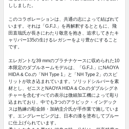
ししました。
このコラボレーションは、共通の志によって結ばれて
います。それは「G.F.J.」を再解釈するとともに、飛
田直哉氏が長きにわたり敬意を抱き、追求してきたキ
ャリバー135の生けるレガシーをより豊かにすること
です。
エレガントな39 mmのプラチナケースに収められた10
本限定のダブルネームモデルは、「G.F.J.」にNAOYA
HIDA & Co.の「NH Type 1」と「NH Type 2」のスピ
リットが吹き込まれています。ソリッドシルバーを素
材とし、ゼニスとNAOYA HIDA & Co.のダブルシグネ
チャーを含むすべての表示は微細加工機によって彫り
込まれており、中でも3つのアラビック・インデック
スは熟練の彫金師・加納圭介氏が手作業で施していま
す。エングレービングは、日本の漆を塗布してブルー
に仕上げられています。