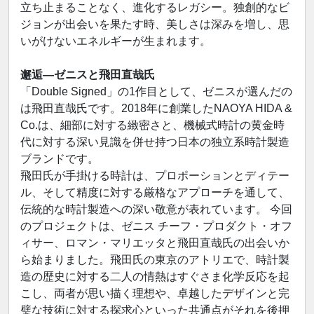
立ち止まることなく、進化するレガシー。独創的なビ
ジョンが出会いを果たす時、美しさは深みを増し、思
いがけないエネルギーが生まれます。
邂逅―ゼニスと飛田直哉氏
「Double Signed」の1作目として、ゼニスが選んだの
は飛田直哉氏です。2018年に創業したNAOYA HIDA &
Co.は、細部に対する緻密さと、機械式時計の黄金時
代に対する深い見識を併せ持つ日本の独立系時計製造
ブランドです。
飛田氏が手掛ける時計は、プロポーションとディテー
ル、そして精度に対する厳格なアプローチを通して、
伝統的な時計製造への深い敬意が表れています。 今回
のプロジェクトは、ゼニス チーフ・プロダクト・オフ
ィサー、ロマン・マリエッタと飛田直哉氏の出会いか
ら始まりました。飛田氏の東京のアトリエで、時計製
造の歴史に対する二人の情熱はすぐさま化学反応を起
こし、両者が思い描く理想や、卓越したデザインと完
璧な技術に対する探求心といった共通点がそれを後押