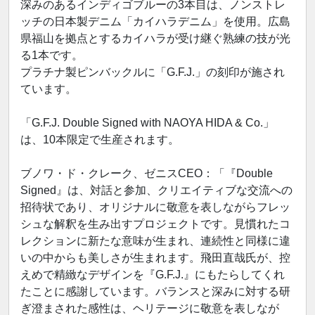
深みのあるインディゴブルーの3本目は、ノンストレ
ッチの日本製デニム「カイハラデニム」を使用。広島
県福山を拠点とするカイハラが受け継ぐ熟練の技が光
る1本です。
プラチナ製ピンバックルに「G.F.J.」の刻印が施され
ています。
「G.F.J. Double Signed with NAOYA HIDA & Co.」
は、10本限定で生産されます。
ブノワ・ド・クレーク、ゼニスCEO：「『Double
Signed』は、対話と参加、クリエイティブな交流への
招待状であり、オリジナルに敬意を表しながらフレッ
シュな解釈を生み出すプロジェクトです。見慣れたコ
レクションに新たな意味が生まれ、連続性と同様に違
いの中からも美しさが生まれます。飛田直哉氏が、控
えめで精緻なデザインを『G.F.J.』にもたらしてくれ
たことに感謝しています。バランスと深みに対する研
ぎ澄まされた感性は、ヘリテージに敬意を表しなが