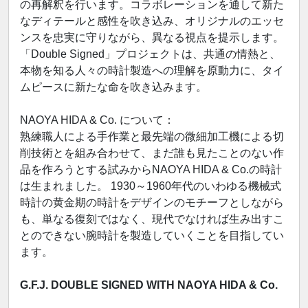
の再解釈を行います。コラボレーションを通して新た
なディテールと感性を吹き込み、オリジナルのエッセ
ンスを忠実に守りながら、異なる視点を提示します。
「Double Signed」プロジェクトは、共通の情熱と、
本物を知る人々の時計製造への理解を原動力に、タイ
ムピースに新たな命を吹き込みます。
NAOYA HIDA & Co. について：
熟練職人による手作業と最先端の微細加工機による切
削技術とを組み合わせて、まだ誰も見たことのない作
品を作ろうとする試みからNAOYA HIDA & Co.の時計
は生まれました。 1930～1960年代のいわゆる機械式
時計の黄金期の時計をデザインのモチーフとしながら
も、単なる復刻ではなく、現代でなければ生み出すこ
とのできない腕時計を製造していくことを目指してい
ます。
G.F.J. DOUBLE SIGNED WITH NAOYA HIDA & Co.