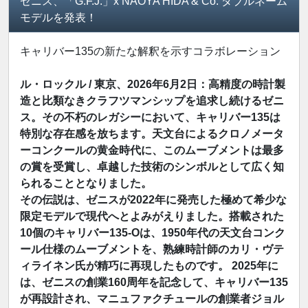
ゼニス、「G.F.J.」x NAOYA HIDA & Co. ダブルネーム
モデルを発表！
キャリバー135の新たな解釈を示すコラボレーション
ル・ロックル / 東京、2026年6月2日：高精度の時計製
造と比類なきクラフツマンシップを追求し続けるゼニ
ス。その不朽のレガシーにおいて、キャリバー135は
特別な存在感を放ちます。天文台によるクロノメータ
ーコンクールの黄金時代に、このムーブメントは最多
の賞を受賞し、卓越した技術のシンボルとして広く知
られることとなりました。
その伝説は、ゼニスが2022年に発売した極めて希少な
限定モデルで現代へとよみがえりました。搭載された
10個のキャリバー135-Oは、1950年代の天文台コンク
ール仕様のムーブメントを、熟練時計師のカリ・ヴテ
ィライネン氏が精巧に再現したものです。 2025年に
は、ゼニスの創業160周年を記念して、キャリバー135
が再設計され、マニュファクチュールの創業者ジョル