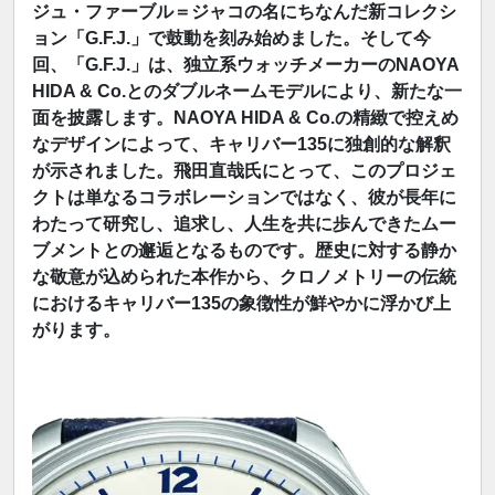
ジュ・ファーブル＝ジャコの名にちなんだ新コレクシ
ョン「G.F.J.」で鼓動を刻み始めました。そして今
回、「G.F.J.」は、独立系ウォッチメーカーのNAOYA
HIDA & Co.とのダブルネームモデルにより、新たな一
面を披露します。NAOYA HIDA & Co.の精緻で控えめ
なデザインによって、キャリバー135に独創的な解釈
が示されました。飛田直哉氏にとって、このプロジェ
クトは単なるコラボレーションではなく、彼が長年に
わたって研究し、追求し、人生を共に歩んできたムー
ブメントとの邂逅となるものです。歴史に対する静か
な敬意が込められた本作から、クロノメトリーの伝統
におけるキャリバー135の象徴性が鮮やかに浮かび上
がります。