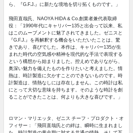
ら、『G.F.J.』に新たな境地を切り拓くものです。」
飛田直哉氏、NAOYA HIDA & Co.創業者兼代表取締
役：「1990年代にキャリバー135と出会って以来、私
はこのムーブメントに魅了されてきました。ゼニスと
『G.F.J.』を再解釈する機会をいただいたことは、驚
きであり、喜びでした。本作は、キャリバー135が生
まれた時代の空気感や精神を現代的な手法で表現する
という構想から始まりました。控えめでありながら、
奥深い魅力を備えたものを作りたいと考えました。情
熱は、時計製造に欠かすことのできないものです。時
計製造は、情熱なしには存在しません。この時計は私
にとって大切な意味を持ちます。そのような時計を創
ることができたことは、何よりも大きな喜びです。」
ロマン・マリエッタ、ゼニス チーフ・プロダクト・オ
フィサー：「飛田直哉氏との絆は、瞬時に生まれまし
た。時計製造の黄金期に対する共通の情熱、そして互