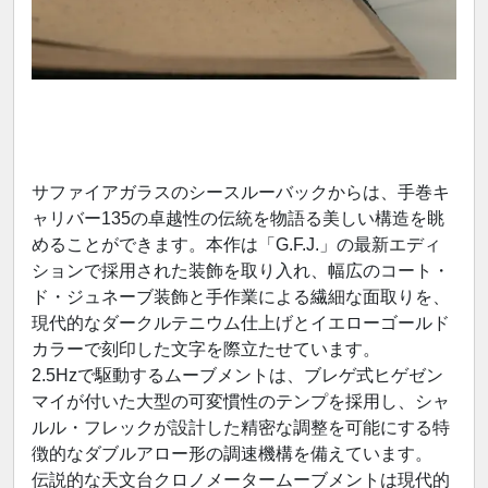
サファイアガラスのシースルーバックからは、手巻キ
ャリバー135の卓越性の伝統を物語る美しい構造を眺
めることができます。本作は「G.F.J.」の最新エディ
ションで採用された装飾を取り入れ、幅広のコート・
ド・ジュネーブ装飾と手作業による繊細な面取りを、
現代的なダークルテニウム仕上げとイエローゴールド
カラーで刻印した文字を際立たせています。
2.5Hzで駆動するムーブメントは、ブレゲ式ヒゲゼン
マイが付いた大型の可変慣性のテンプを採用し、シャ
ルル・フレックが設計した精密な調整を可能にする特
徴的なダブルアロー形の調速機構を備えています。
伝説的な天文台クロノメータームーブメントは現代的