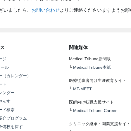
ざいましたら、
お問い合わせ
よりご連絡くださいますようお願
ス
関連媒体
ージ
Medical Tribune新聞版
テール
└
Medical Tribune本紙
ー（カレンダー）
医療従事者向け生涯教育サイト
ート
└
MT-MEET
レンダー
やんす
医師向け転職支援サイト
ード検索
└
Medical Tribune Career
紹介プログラム
クリニック継承・開業支援サイト
予備校を探す