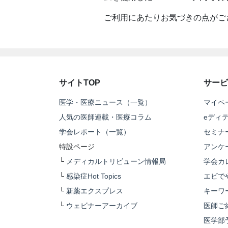
ご利用にあたりお気づきの点がご
サイトTOP
サービ
医学・医療ニュース（一覧）
マイペ
人気の医師連載・医療コラム
eディ
学会レポート（一覧）
セミナ
特設ページ
アンケ
└
メディカルトリビューン情報局
学会カ
└
感染症Hot Topics
エビで
└
新薬エクスプレス
キーワ
└
ウェビナーアーカイブ
医師ご
医学部