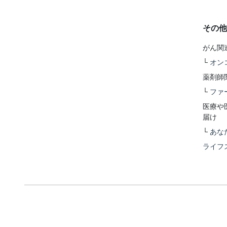
その他
がん関
└
オン
薬剤師
└
ファ
医療や
届け
└
あな
ライフ