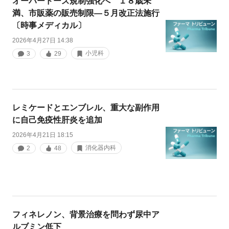
オーバードーズ規制強化へ １８歳未
満、市販薬の販売制限―５月改正法施行
〔時事メディカル〕
2026年4月27日 14:38
小児科
3
29
レミケードとエンブレル、重大な副作用
に自己免疫性肝炎を追加
2026年4月21日 18:15
消化器内科
2
48
フィネレノン、背景治療を問わず尿中ア
ルブミン低下