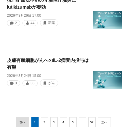
抗TNF療法不応の化膿性汗腺炎に
lutikizumabが奏効
2026年3月26日 17:00
新薬
2
44
皮膚有棘細胞がんへのIL-2病変内投与は
有望
2026年3月24日 15:00
がん
3
36
前へ
1
2
3
4
5
…
57
次へ