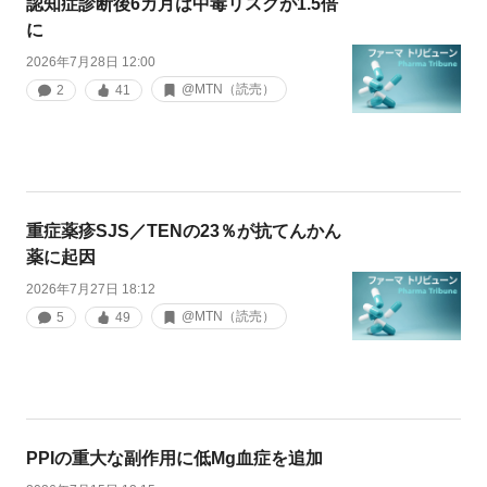
認知症診断後6カ月は中毒リスクが1.5倍
に
2026年7月28日 12:00
@MTN（読売）
2
41
重症薬疹SJS／TENの23％が抗てんかん
薬に起因
2026年7月27日 18:12
@MTN（読売）
5
49
PPIの重大な副作用に低Mg血症を追加