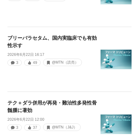
ブリーバラセタム、国内実臨床でも有効
性示す
2026年6月22日 16:17
@MTN（読売）
3
49
テク＋ダラ併用が再発・難治性多発性骨
髄腫に著効
2026年6月22日 12:00
@MTN（J&J）
3
37