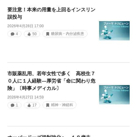
要注意！本来の用量を上回るインスリン
誤投与
2026年4月28日 17:00
糖尿病・内分泌疾患
4
50
市販薬乱用、若年女性で多く 高校生７
０人に１人経験―厚労省「命に関わり危
険」〔時事メディカル〕
2026年4月27日 14:59
精神・神経科
1
17