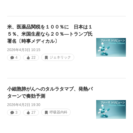
米、医薬品関税を１００％に 日本は１
５％、米国生産なら２０％―トランプ氏
署名〔時事メディカル〕
2026年4月3日 10:15
ジェネリック
4
22
小細胞肺がんへのタルラタマブ、発熱パ
ターンで奏効予測
2026年4月2日 19:30
呼吸器内科
3
27