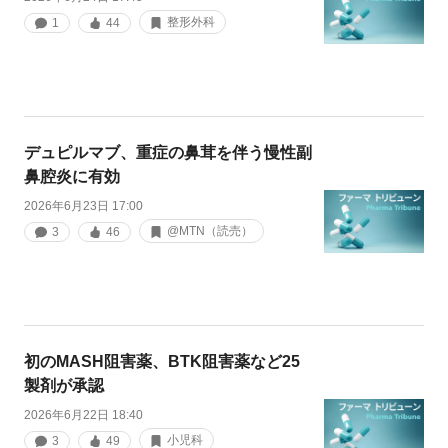
整形外科
1
44
デュピルマブ、重症の鼻茸を伴う慢性副
鼻腔炎に有効
2026年6月23日 17:00
@MTN（読売）
3
46
初のMASH阻害薬、BTK阻害薬など25
製剤が承認
2026年6月22日 18:40
小児科
3
49