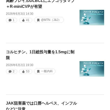
高齢フレイルDLBCLにエプコリタマブ
＋R-miniCVPが有望
2026年6月3日 14:30
@MTN（J&J）
1
41
コルヒチン、1日総投与量を1.5mgに制
限
2026年6月2日 19:30
一般内科
2
53
JAK阻害薬では口唇ヘルペス、インフル
などに注意