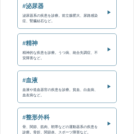
#泌尿器
▶
泌尿器系の疾患を診療。前立腺肥大、尿路感染
症、腎臓結石など。
#精神
▶
精神的な疾患を診療。うつ病、統合失調症、不
安障害など。
#血液
▶
血液や造血器官の疾患を診療。貧血、白血病、
血友病など。
#整形外科
▶
骨、関節、筋肉、靭帯などの運動器系の疾患を
診療。骨折、関節炎、スポーツ障害など。