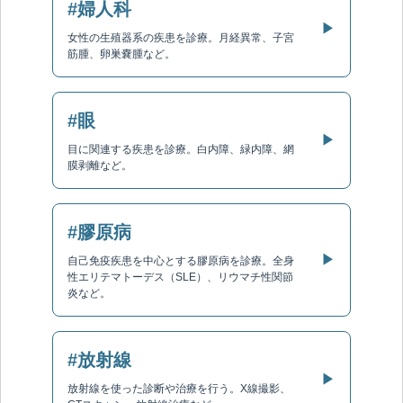
#婦人科
▶
女性の生殖器系の疾患を診療。月経異常、子宮
筋腫、卵巣嚢腫など。
#眼
▶
目に関連する疾患を診療。白内障、緑内障、網
膜剥離など。
#膠原病
▶
自己免疫疾患を中心とする膠原病を診療。全身
性エリテマトーデス（SLE）、リウマチ性関節
炎など。
#放射線
▶
放射線を使った診断や治療を行う。X線撮影、