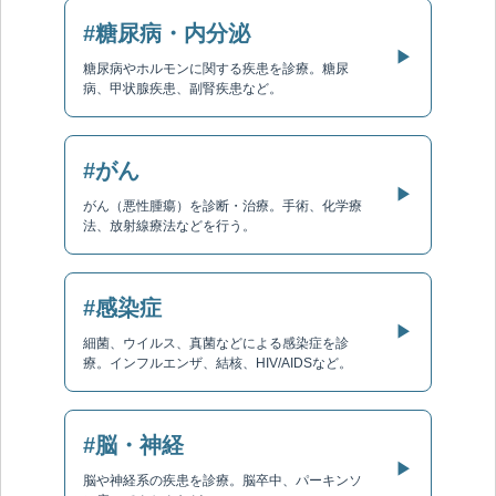
#糖尿病・内分泌
▶
糖尿病やホルモンに関する疾患を診療。糖尿
病、甲状腺疾患、副腎疾患など。
#がん
▶
がん（悪性腫瘍）を診断・治療。手術、化学療
法、放射線療法などを行う。
#感染症
▶
細菌、ウイルス、真菌などによる感染症を診
療。インフルエンザ、結核、HIV/AIDSなど。
#脳・神経
▶
脳や神経系の疾患を診療。脳卒中、パーキンソ