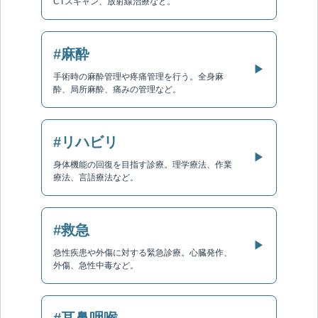
CTスキャン、放射線治療など。
#麻酔
▶
手術時の麻酔管理や疼痛管理を行う。全身麻
酔、局所麻酔、痛みの管理など。
#リハビリ
▶
身体機能の回復を目指す診療。理学療法、作業
療法、言語療法など。
#救急
▶
急性疾患や外傷に対する緊急診療。心臓発作、
外傷、急性中毒など。
#耳鼻咽喉