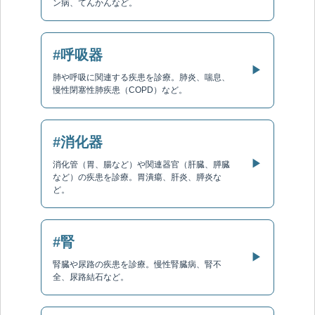
ン病、てんかんなど。
#呼吸器
▶
肺や呼吸に関連する疾患を診療。肺炎、喘息、
慢性閉塞性肺疾患（COPD）など。
#消化器
▶
消化管（胃、腸など）や関連器官（肝臓、膵臓
など）の疾患を診療。胃潰瘍、肝炎、膵炎な
ど。
#腎
▶
腎臓や尿路の疾患を診療。慢性腎臓病、腎不
全、尿路結石など。