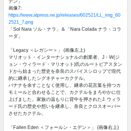
デン」
画像7:
https://www.atpress.ne.jp/releases/602521/LL_img_60
2521_7.png
「Sol Nara ソル・ナラ」＆「Nara Colada ナラ・コラ
ーダ」
「Legacy ＜レガシー＞」 (画像左上)
マリオット・インターナショナルの創業者、J・W(ジ
ョン・ウィラード・マリオット)氏のルートビアスタン
ドから始まった歴史を奈良のスパイスシロップで現代
的に継承したシグネチャーカクテル。
バナナを余すことなく使用し、継承の花言葉を持つカ
モミールと合わせることで、カクテルをまろやかに仕
上げました。家族の温もりに背中を押されたJ. ウィラ
ード氏の歴史や想いを継承し、奈良とクロスオーバー
させたカクテル。
「Fallen Eden ＜フォールン・エデン＞」 (画像右上)