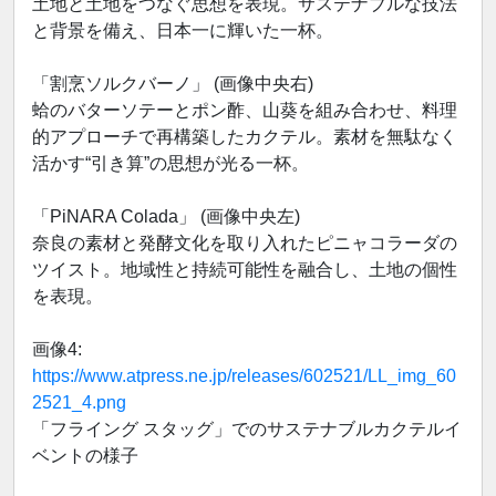
土地と土地をつなぐ思想を表現。サステナブルな技法
と背景を備え、日本一に輝いた一杯。
「割烹ソルクバーノ」 (画像中央右)
蛤のバターソテーとポン酢、山葵を組み合わせ、料理
的アプローチで再構築したカクテル。素材を無駄なく
活かす“引き算”の思想が光る一杯。
「PiNARA Colada」 (画像中央左)
奈良の素材と発酵文化を取り入れたピニャコラーダの
ツイスト。地域性と持続可能性を融合し、土地の個性
を表現。
画像4:
https://www.atpress.ne.jp/releases/602521/LL_img_60
2521_4.png
「フライング スタッグ」でのサステナブルカクテルイ
ベントの様子