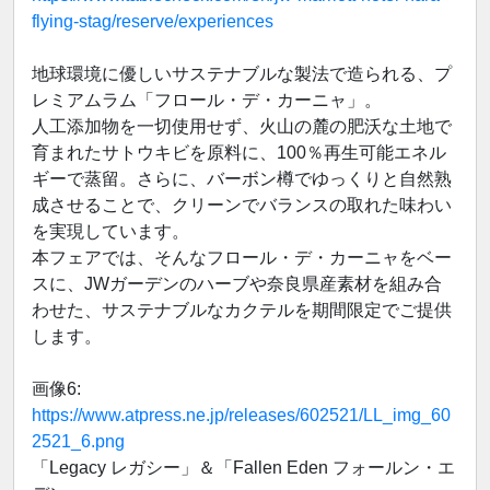
flying-stag/reserve/experiences
地球環境に優しいサステナブルな製法で造られる、プ
レミアムラム「フロール・デ・カーニャ」。
人工添加物を一切使用せず、火山の麓の肥沃な土地で
育まれたサトウキビを原料に、100％再生可能エネル
ギーで蒸留。さらに、バーボン樽でゆっくりと自然熟
成させることで、クリーンでバランスの取れた味わい
を実現しています。
本フェアでは、そんなフロール・デ・カーニャをベー
スに、JWガーデンのハーブや奈良県産素材を組み合
わせた、サステナブルなカクテルを期間限定でご提供
します。
画像6:
https://www.atpress.ne.jp/releases/602521/LL_img_60
2521_6.png
「Legacy レガシー」＆「Fallen Eden フォールン・エ