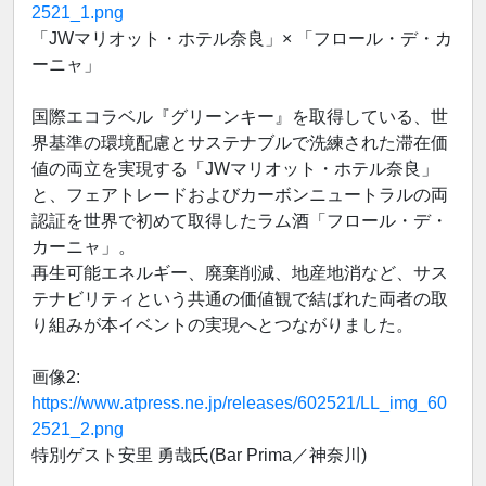
2521_1.png
「JWマリオット・ホテル奈良」× 「フロール・デ・カ
ーニャ」
国際エコラベル『グリーンキー』を取得している、世
界基準の環境配慮とサステナブルで洗練された滞在価
値の両立を実現する「JWマリオット・ホテル奈良」
と、フェアトレードおよびカーボンニュートラルの両
認証を世界で初めて取得したラム酒「フロール・デ・
カーニャ」。
再生可能エネルギー、廃棄削減、地産地消など、サス
テナビリティという共通の価値観で結ばれた両者の取
り組みが本イベントの実現へとつながりました。
画像2:
https://www.atpress.ne.jp/releases/602521/LL_img_60
2521_2.png
特別ゲスト安里 勇哉氏(Bar Prima／神奈川)