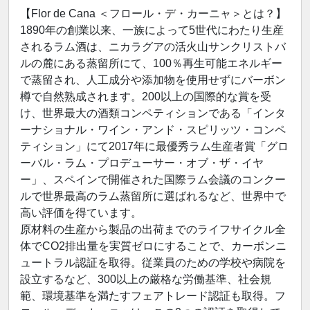
【Flor de Cana ＜フロール・デ・カーニャ＞とは？】
1890年の創業以来、一族によって5世代にわたり生産
されるラム酒は、ニカラグアの活火山サンクリストバ
ルの麓にある蒸留所にて、100％再生可能エネルギー
で蒸留され、人工成分や添加物を使用せずにバーボン
樽で自然熟成されます。200以上の国際的な賞を受
け、世界最大の酒類コンペティションである「インタ
ーナショナル・ワイン・アンド・スピリッツ・コンペ
ティション」にて2017年に最優秀ラム生産者賞「グロ
ーバル・ラム・プロデューサー・オブ・ザ・イヤ
ー」、スペインで開催された国際ラム会議のコンクー
ルで世界最高のラム蒸留所に選ばれるなど、世界中で
高い評価を得ています。
原材料の生産から製品の出荷までのライフサイクル全
体でCO2排出量を実質ゼロにすることで、カーボンニ
ュートラル認証を取得。従業員のための学校や病院を
設立するなど、300以上の厳格な労働基準、社会規
範、環境基準を満たすフェアトレード認証も取得。フ