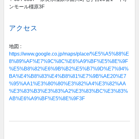
ンモール橿原3F
アクセス
地図 :
https://www.google.co.jp/maps/place/%E5%A5%88%E
8%89%AF%E7%9C%8C%E6%A9%BF%E5%8E%9F
%E5%B8%82%E6%9B%B2%E5%B7%9D%E7%94%
BA%E4%B8%83%E4%B8%81%E7%9B%AE20%E7
%95%AA1%E3%80%80%E3%82%A4%E3%82%AA
%E3%83%B3%E3%83%A2%E3%83%BC%E3%83%
AB%E6%A9%BF%E5%8E%9F3F