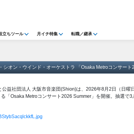
役立ちツール
月イチ特集
転職／継承
オン・ウインド・オーケストラ 「Osaka Metroコンサート202
ro)と公益社団法人 大阪市音楽団(Shion)は、2026年8月2
saka Metroコンサート2026 Summer」を開催。抽選で
CBStybSacqlckkfL.jpg