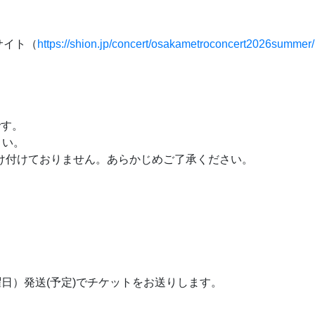
設サイト（
https://shion.jp/concert/osakametroconcert2026summer/
です。
さい。
け付けておりません。あらかじめご了承ください。
曜日）発送(予定)でチケットをお送りします。