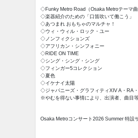
◇Funky Metro Road（Osaka Metroテーマ
◇楽器紹介のための「口笛吹いて働こう」
◇あつまれ おもちゃのマルチャ！
◇ウィ・ウィル・ロック・ユー
◇ノンフィクションズ
◇アフリカン・シンフォニー
◇RIDE ON TIME
◇シング・シング・シング
◇フィンガー5コレクション
◇夏色
◇イケナイ太陽
◇ジャパニーズ・グラフィティXIV A・RA・SHI〜
※やむを得ない事情により、出演者、曲目
Osaka Metroコンサート2026 Summer 