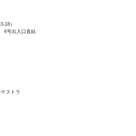
-18）
駅 4号出入口直結
ーケストラ