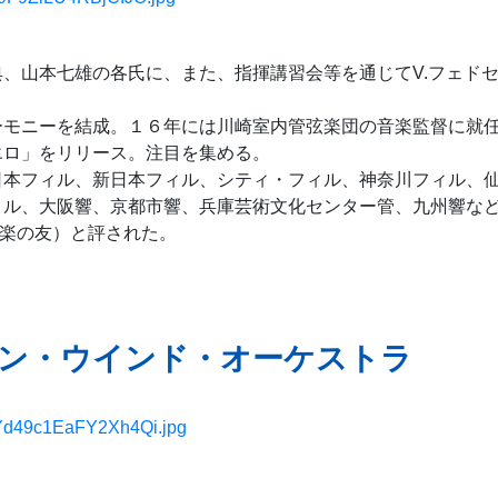
、山本七雄の各氏に、また、指揮講習会等を通じてV.フェド
ーモニーを結成。１６年には川崎室内管弦楽団の音楽監督に就
エロ」をリリース。注目を集める。
日本フィル、新日本フィル、シティ・フィル、神奈川フィル、
ィル、大阪響、京都市響、兵庫芸術文化センター管、九州響な
音楽の友）と評された。
ン・ウインド・オーケストラ
uWYd49c1EaFY2Xh4Qi.jpg