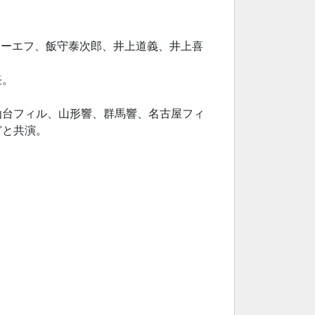
セーエフ、飯守泰次郎、井上道義、井上喜
任。
仙台フィル、山形響、群馬響、名古屋フィ
どと共演。