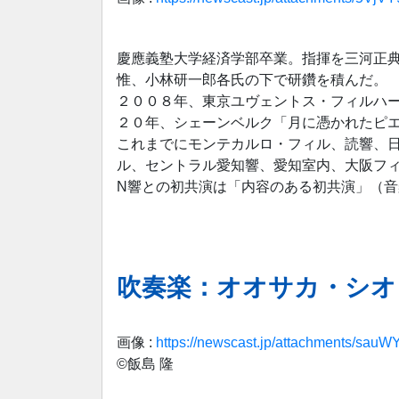
慶應義塾大学経済学部卒業。指揮を三河正典
惟、小林研一郎各氏の下で研鑽を積んだ。
２００８年、東京ユヴェントス・フィルハ
２０年、シェーンベルク「月に憑かれたピ
これまでにモンテカルロ・フィル、読響、
ル、セントラル愛知響、愛知室内、大阪フ
N響との初共演は「内容のある初共演」（
吹奏楽：オオサカ・シオ
画像 :
https://newscast.jp/attachments/sa
©︎飯島 隆