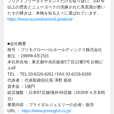
フリクトフリーダイヤモンドだけを取り扱い、100 年
以上の歴史とニューヨークの洗練された美意識が磨い
たその輝きは、本物を知る人々に選ばれています。
https://www.lazarediamond.jp/about/
■会社概要
商号 ：プリモグローバルホールディングス株式会社
創立 ：1999年4月15日
本社所在地：東京都中央区銀座5丁目12番5号 白鶴ビ
ル4F
TEL ：TEL 03-6226-6261 / FAX 03-6226-6269
代表者 ：代表取締役社長 澤野 直樹
資本金 ：1億円
総店舗数 ：日本87店舗/海外49店舗（2026年４月末時
点）
事業内容 ：ブライダルジュエリーの企画・販売
URL ：
https://www.primoghd.co.jp/