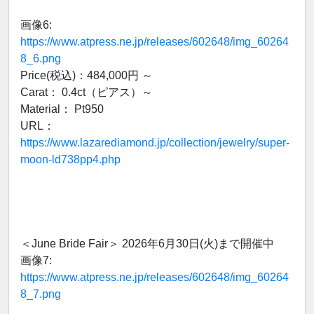
画像6:
https://www.atpress.ne.jp/releases/602648/img_60264
8_6.png
Price(税込)：484,000円 ～
Carat： 0.4ct（ピアス）～
Material： Pt950
URL：
https://www.lazarediamond.jp/collection/jewelry/super-
moon-ld738pp4.php
＜June Bride Fair＞ 2026年6月30日(火)まで開催中
画像7:
https://www.atpress.ne.jp/releases/602648/img_60264
8_7.png