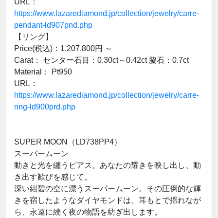
URL：
https://www.lazarediamond.jp/collection/jewelry/carre-
pendant-ld907pnd.php
【リング】
Price(税込)：1,207,800円 ～
Carat： センター石目：0.30ct～0.42ct 脇石：0.7ct
Material： Pt950
URL：
https://www.lazarediamond.jp/collection/jewelry/carre-
ring-ld900prd.php
SUPER MOON（LD738PP4）
スーパームーン
動きと光を纏うピアス。あなたの耀きを映し出し、動
き出す歓びを感じて。
深い紺碧の空に漂うスーパームーン。その圧倒的な輝
きを宿したようなダイヤモンドは、耳もとで揺れなが
ら、永遠に続く夜の物語を紡ぎ出します。