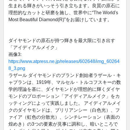
生まれる輝きがいっそう引き立ちます。良質の原石に
理想的なカットと研磨を施し、世界中に“The World's
Most Beautiful Diamond(R)”をお届けしています。
ダイヤモンドの原石が持つ輝きを最大限に引き出す
「アイディアルメイク」
画像3:
https://www.atpress.ne.jp/releases/602648/img_60264
8_3.png
ラザール ダイヤモンドのブランド創始者ラザール・キ
ャプランは、1919年、マルセル・トルコフスキーの数
学的理論を基に、ダイヤモンドが理想的に輝くダイヤ
モンドのプロポーション「アイディアルメイク」をカ
ッティングによって実践しました。 アイディアルメイ
クのダイヤモンドは、ブリリアンシー（白色光）、フ
ァイア（虹色の分散光）、シンチレーション（表面の
煌めき）の3つの要素が見事に調和し、暗いところで