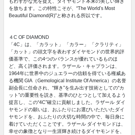
もわずかな光を捉え、ダイヤモンド本来の美しい輝き
を放ちます。この特性こそが、“The World's Most
Beautiful Diamond(R)”と称される所以です。
４C OF DIAMOND
「4C」は、「カラット」 「カラー」 「クラリティ」
「カット」の頭文字を表わすダイヤモンドの世界的評
価基準で、この4つのバランスが優れているものほ
ど、高く評価されます。ラザール・キャプランは、
1964年に世界中のジュエラーの信頼を得ている権威あ
る機関 GIA（Gemological Institute Of America）の名誉
副会長に任命され、“輝き”を生み出す技術としての“カ
ット”の重要性を説き、基準のひとつとして加えるよう
提言し、この“4C”確立に貢献しました。ラザール ダイ
ヤモンドの願いは、おふたりにお選びいただいたダイ
ヤモンドを、おふたりの大切な時間の中で、毎日身に
着けていただくことです。ラザール ダイヤモンドは、
幸せの象徴となり一生涯輝き続けるダイヤモンドを、