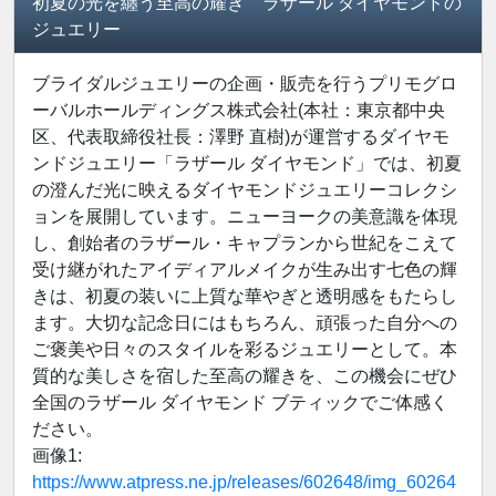
初夏の光を纏う至高の耀き ラザール ダイヤモンドの
ジュエリー
ブライダルジュエリーの企画・販売を行うプリモグロ
ーバルホールディングス株式会社(本社：東京都中央
区、代表取締役社長：澤野 直樹)が運営するダイヤモ
ンドジュエリー「ラザール ダイヤモンド」では、初夏
の澄んだ光に映えるダイヤモンドジュエリーコレクシ
ョンを展開しています。ニューヨークの美意識を体現
し、創始者のラザール・キャプランから世紀をこえて
受け継がれたアイディアルメイクが生み出す七色の輝
きは、初夏の装いに上質な華やぎと透明感をもたらし
ます。大切な記念日にはもちろん、頑張った自分への
ご褒美や日々のスタイルを彩るジュエリーとして。本
質的な美しさを宿した至高の耀きを、この機会にぜひ
全国のラザール ダイヤモンド ブティックでご体感く
ださい。
画像1:
https://www.atpress.ne.jp/releases/602648/img_60264