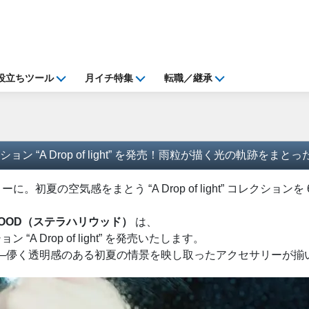
役立ちツール
月イチ特集
転職／継承
クション “A Drop of light” を発売！雨粒が描く光の軌
夏の空気感をまとう “A Drop of light” コレクション
LYWOOD（ステラハリウッド）
は、
A Drop of light” を発売いたします。
─儚く透明感のある初夏の情景を映し取ったアクセサリーが揃