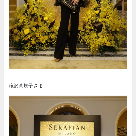
滝沢眞規子さま