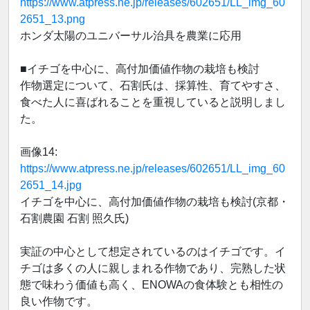
https://www.atpress.ne.jp/releases/602651/LL_img_60
2651_13.png
ホンダ太陽のユニバーサル治具を農業に応用
■イチゴを中心に、高付加価値作物の栽培も検討
作物選定について、石割氏は、採算性、育てやすさ、
食べた人に喜ばれることを重視していると説明しまし
た。
画像14:
https://www.atpress.ne.jp/releases/602651/LL_img_60
2651_14.jpg
イチゴを中心に、高付加価値作物の栽培も検討(京都・
石割農園 石割 照久氏)
実証の中心として想定されているのはイチゴです。イ
チゴは多くの人に親しまれる作物であり、完熟した状
態で味わう価値も高く、ENOWAの食体験とも相性の
良い作物です。