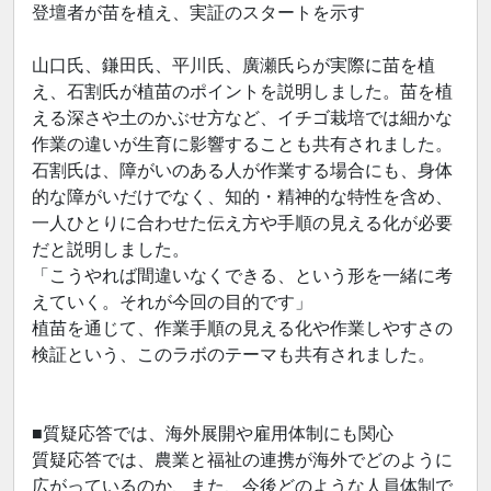
登壇者が苗を植え、実証のスタートを示す
山口氏、鎌田氏、平川氏、廣瀬氏らが実際に苗を植
え、石割氏が植苗のポイントを説明しました。苗を植
える深さや土のかぶせ方など、イチゴ栽培では細かな
作業の違いが生育に影響することも共有されました。
石割氏は、障がいのある人が作業する場合にも、身体
的な障がいだけでなく、知的・精神的な特性を含め、
一人ひとりに合わせた伝え方や手順の見える化が必要
だと説明しました。
「こうやれば間違いなくできる、という形を一緒に考
えていく。それが今回の目的です」
植苗を通じて、作業手順の見える化や作業しやすさの
検証という、このラボのテーマも共有されました。
■質疑応答では、海外展開や雇用体制にも関心
質疑応答では、農業と福祉の連携が海外でどのように
広がっているのか、また、今後どのような人員体制で