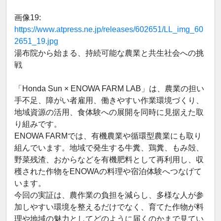
画像19:
https://www.atpress.ne.jp/releases/602651/LL_img_60
2651_19.jpg
湯布院から始まる、持続可能な農業と共生社会への挑
戦
「Honda Sun × ENOWA FARM LAB」は、農業の担い
手不足、障がい者雇用、働きやすい作業環境づくり、
地域資源の活用、食体験への展開を同時に見据えた取
り組みです。
ENOWA FARMでは、有機農業や循環型農業にも取り
組んでいます。地域で発生する牛糞、鶏糞、もみ殻、
野菜残渣、おからなどを有機肥料として再利用し、収
穫された作物をENOWAの料理や宿泊体験へつなげて
います。
今回の実証は、農作業の負担を減らし、多様な人が参
加しやすい環境を整えるだけでなく、育てた作物が料
理や地域の魅力としてどのように届くのかまで見てい