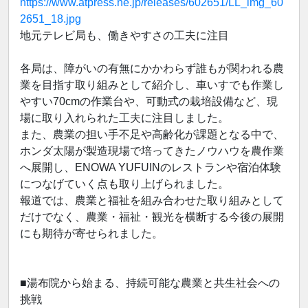
https://www.atpress.ne.jp/releases/602651/LL_img_60
2651_18.jpg
地元テレビ局も、働きやすさの工夫に注目
各局は、障がいの有無にかかわらず誰もが関われる農
業を目指す取り組みとして紹介し、車いすでも作業し
やすい70cmの作業台や、可動式の栽培設備など、現
場に取り入れられた工夫に注目しました。
また、農業の担い手不足や高齢化が課題となる中で、
ホンダ太陽が製造現場で培ってきたノウハウを農作業
へ展開し、ENOWA YUFUINのレストランや宿泊体験
につなげていく点も取り上げられました。
報道では、農業と福祉を組み合わせた取り組みとして
だけでなく、農業・福祉・観光を横断する今後の展開
にも期待が寄せられました。
■湯布院から始まる、持続可能な農業と共生社会への
挑戦