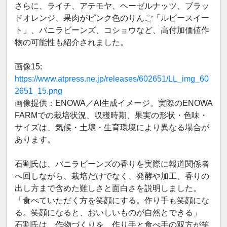
さらに、ライチ、アテモヤ、ヘーゼルナッツ、ブラッ
ドオレンジ、果肉がピンク色のりんご「ルビースイー
ト」、バニラビーンズ、コショウなど、高付加価値作
物の可能性も紹介されました。
画像15:
https://www.atpress.ne.jp/releases/602651/LL_img_60
2651_15.png
画像提供：ENOWA／AI生成イメージ。実際のENOWA
FARMでの栽培状況、収穫時期、果実の形状・色味・
サイズは、気候・土壌・生育環境により異なる場合が
あります。
石割氏は、バニラビーンズの香りを実際に報道関係者
へ回しながら、栽培だけでなく、発酵や加工、香りの
出し方まで含めた難しさと面白さを説明しました。
「食べていただく方を笑顔にする。作り手も笑顔にな
る。笑顔になると、おいしいものが自然とできる」
石割氏は、作物づくりを、作り手と食べ手の双方が笑