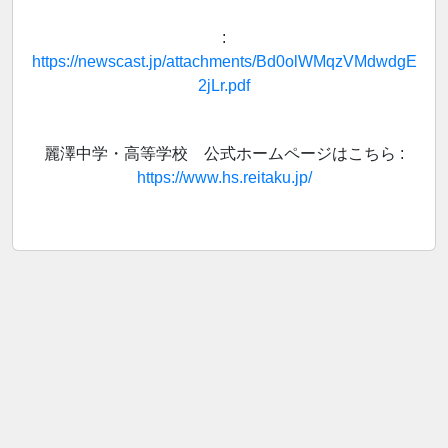
:
https://newscast.jp/attachments/Bd0olWMqzVMdwdgE
2jLr.pdf
麗澤中学・高等学校 公式ホームページはこちら :
https://www.hs.reitaku.jp/