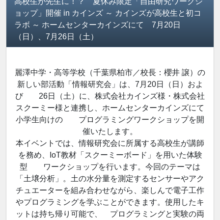
高校生が先生に！？ 夏休み限定「自由研究ワークシ
ョップ」開催 in カインズ ～ カインズが高校生と初コ
ラボ ～ ホームセンターカインズにて 7月20日
（日）、7月26日（土）
麗澤中学・高等学校（千葉県柏市／校長：櫻井 譲）の
新しい部活動「情報研究会」は、7月20日（日）およ
び 26日（土）に、株式会社カインズ様・株式会社
スクーミー様と連携し、ホームセンターカインズにて
小学生向けの プログラミングワークショップを開
催いたします。
本イベントでは、情報研究会に所属する高校生が講師
を務め、IoT教材「スクーミーボード」を用いた体験
型 ワークショップを行います。今回のテーマは
「土壌分析」。土の水分量を測定するセンサーやアク
チュエーターを組み合わせながら、楽しんで電子工作
やプログラミングを学ぶことができます。使用したキ
ットは持ち帰り可能で、 プログラミングと実験の両