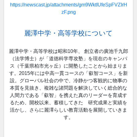
https://newscast.jp/attachments/gm9WktIUfeSpFVZIrH
zF.png
麗澤中学・高等学校について
麗澤中学・高等学校は昭和10年、 創立者の廣池千九郎
（法学博士）が「道徳科学専攻塾」を現在のキャンパ
ス（千葉県柏市光ヶ丘）に開塾したことから始まりま
す。2015年には中高一貫コースの「叡智コース」を新
設。グローバル社会の中で、冷静かつ客観的に物事の
本質を見抜き、複雑な諸問題を解決していく総合的な
人間力である「叡智」を携えた真のリーダーを育成す
るため、開校以来、蓄積してきた 研究成果と実績を
活かし、さらに麗澤らしい教育活動を展開していきま
す。