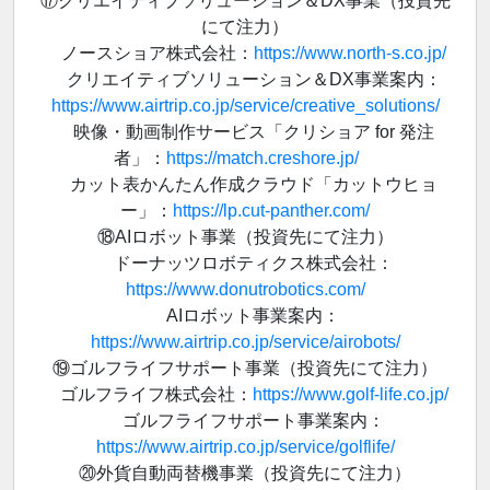
⑰クリエイティブソリューション＆DX事業（投資先
にて注力）
ノースショア株式会社：
https://www.north-s.co.jp/
クリエイティブソリューション＆DX事業案内：
https://www.airtrip.co.jp/service/creative_solutions/
映像・動画制作サービス「クリショア for 発注
者」：
https://match.creshore.jp/
カット表かんたん作成クラウド「カットウヒョ
ー」：
https://lp.cut-panther.com/
⑱AIロボット事業（投資先にて注力）
ドーナッツロボティクス株式会社：
https://www.donutrobotics.com/
AIロボット事業案内：
https://www.airtrip.co.jp/service/airobots/
⑲ゴルフライフサポート事業（投資先にて注力）
ゴルフライフ株式会社：
https://www.golf-life.co.jp/
ゴルフライフサポート事業案内：
https://www.airtrip.co.jp/service/golflife/
⑳外貨自動両替機事業（投資先にて注力）