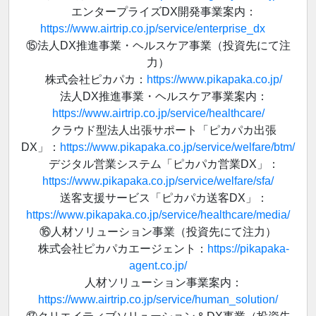
エンタープライズDX開発事業案内：
https://www.airtrip.co.jp/service/enterprise_dx
⑮法人DX推進事業・ヘルスケア事業（投資先にて注
力）
株式会社ピカパカ：
https://www.pikapaka.co.jp/
法人DX推進事業・ヘルスケア事業案内：
https://www.airtrip.co.jp/service/healthcare/
クラウド型法人出張サポート「ピカパカ出張
DX」：
https://www.pikapaka.co.jp/service/welfare/btm/
デジタル営業システム「ピカパカ営業DX」：
https://www.pikapaka.co.jp/service/welfare/sfa/
送客支援サービス「ピカパカ送客DX」：
https://www.pikapaka.co.jp/service/healthcare/media/
⑯人材ソリューション事業（投資先にて注力）
株式会社ピカパカエージェント：
https://pikapaka-
agent.co.jp/
人材ソリューション事業案内：
https://www.airtrip.co.jp/service/human_solution/