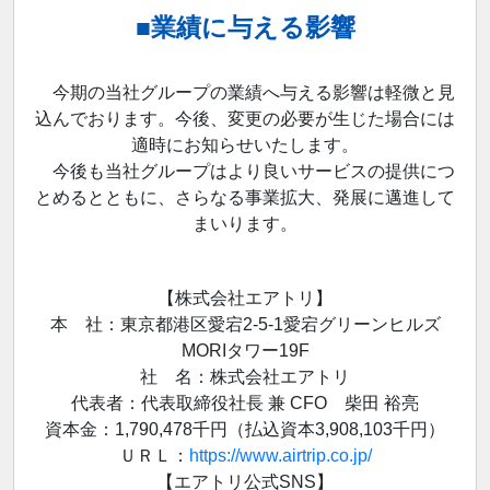
■業績に与える影響
今期の当社グループの業績へ与える影響は軽微と見
込んでおります。今後、変更の必要が生じた場合には
適時にお知らせいたします。
今後も当社グループはより良いサービスの提供につ
とめるとともに、さらなる事業拡大、発展に邁進して
まいります。
【株式会社エアトリ】
本 社：東京都港区愛宕2-5-1愛宕グリーンヒルズ
MORIタワー19F
社 名：株式会社エアトリ
代表者：代表取締役社長 兼 CFO 柴田 裕亮
資本金：1,790,478千円（払込資本3,908,103千円）
ＵＲＬ：
https://www.airtrip.co.jp/
【エアトリ公式SNS】