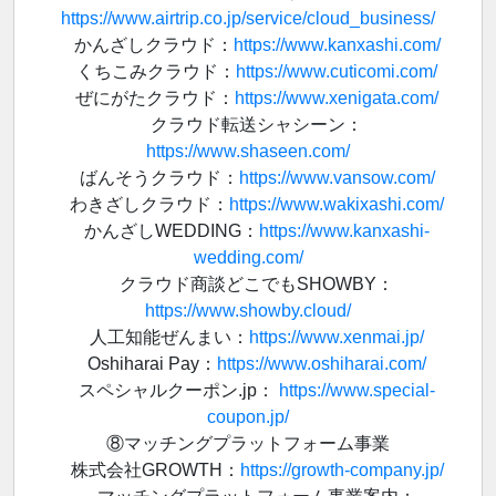
https://www.airtrip.co.jp/service/cloud_business/
かんざしクラウド：
https://www.kanxashi.com/
くちこみクラウド：
https://www.cuticomi.com/
ぜにがたクラウド：
https://www.xenigata.com/
クラウド転送シャシーン：
https://www.shaseen.com/
ばんそうクラウド：
https://www.vansow.com/
わきざしクラウド：
https://www.wakixashi.com/
かんざしWEDDING：
https://www.kanxashi-
wedding.com/
クラウド商談どこでもSHOWBY：
https://www.showby.cloud/
人工知能ぜんまい：
https://www.xenmai.jp/
Oshiharai Pay：
https://www.oshiharai.com/
スペシャルクーポン.jp：
https://www.special-
coupon.jp/
⑧マッチングプラットフォーム事業
株式会社GROWTH：
https://growth-company.jp/