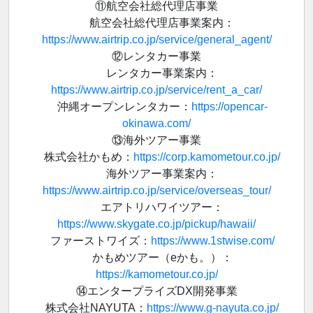
⑪航空会社総代理店事業
航空会社総代理店事業案内：
https://www.airtrip.co.jp/service/general_agent/
⑫レンタカー事業
レンタカー事業案内：
https://www.airtrip.co.jp/service/rent_a_car/
沖縄オープンレンタカー：
https://opencar-
okinawa.com/
⑬海外ツアー事業
株式会社かもめ：
https://corp.kamometour.co.jp/
海外ツアー事業案内：
https://www.airtrip.co.jp/service/overseas_tour/
エアトリハワイツアー：
https://www.skygate.co.jp/pickup/hawaii/
ファーストワイズ：
https://www.1stwise.com/
かもめツアー（eかも。）：
https://kamometour.co.jp/
⑭エンタープライズDX開発事業
株式会社NAYUTA：
https://www.g-nayuta.co.jp/