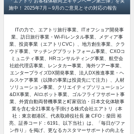
「エアトリ お客様体験向上キャンペーン第三弾」を実
施中！ 2025年7月～9月のご意見とその対応の報告
ITの力で、エアトリ旅行事業、ITオフショア開発事
業、訪日旅行事業・Wi-Fiレンタル事業、メディア事
業、投資事業（エアトリCVC）、地方創生事業、クラ
ウド事業、マッチングプラットフォーム事業、CXOコ
ミュニティ事業、HRコンサルティング事業、航空会
社総代理店事業、レンタカー事業、海外ツアー事業、
エンタープライズDX開発事業、法人DX推進事業・ヘ
ルスケア事業（以降の事業は投資先にて注力）、人材
ソリューション事業、クリエイティブソリューション
&DX事業、AIロボット事業、ゴルフライフサポート事
業、外貨自動両替機事業と町家宿泊・日本文化体験事
業を含む全21事業を手掛ける株式会社エアトリ（本
社：東京都港区、代表取締役社長 兼 CFO：柴田 裕
亮、証券コード：6191、以下当社）は、「毎日がファ
ン作り」を掲げ、更なるカスタマーサポートの向上を