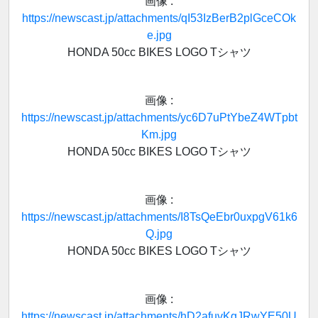
画像 :
https://newscast.jp/attachments/qI53IzBerB2plGceCOk
e.jpg
HONDA 50cc BIKES LOGO Tシャツ
画像 :
https://newscast.jp/attachments/yc6D7uPtYbeZ4WTpbt
Km.jpg
HONDA 50cc BIKES LOGO Tシャツ
画像 :
https://newscast.jp/attachments/I8TsQeEbr0uxpgV61k6
Q.jpg
HONDA 50cc BIKES LOGO Tシャツ
画像 :
https://newscast.jp/attachments/hD2afuvKgJRwYE50U