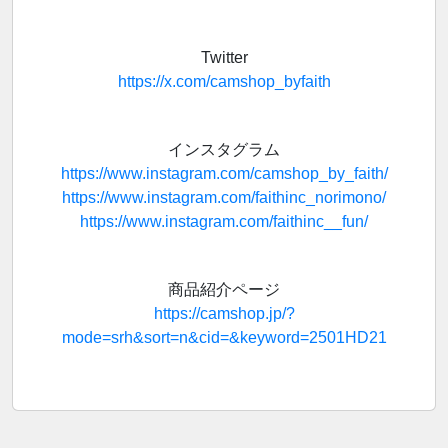
Twitter
https://x.com/camshop_byfaith
インスタグラム
https://www.instagram.com/camshop_by_faith/
https://www.instagram.com/faithinc_norimono/
https://www.instagram.com/faithinc__fun/
商品紹介ページ
https://camshop.jp/?
mode=srh&sort=n&cid=&keyword=2501HD21