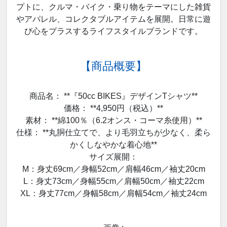
プトに、クルマ・バイク・乗り物をテーマにした雑貨
やアパレル、コレクタブルアイテムを展開。日常に遊
び心をプラスするライフスタイルブランドです。
【商品概要】
商品名： **『50cc BIKES』デザインTシャツ**
価格： **4,950円（税込）**
素材： **綿100％（6.2オンス・コーマ糸使用）**
仕様： **丸胴仕立てで、より毛羽立ちが少なく、柔ら
かくしなやかな着心地**
サイズ展開：
M：身丈69cm／身幅52cm／肩幅46cm／袖丈20cm
L：身丈73cm／身幅55cm／肩幅50cm／袖丈22cm
XL：身丈77cm／身幅58cm／肩幅54cm／袖丈24cm