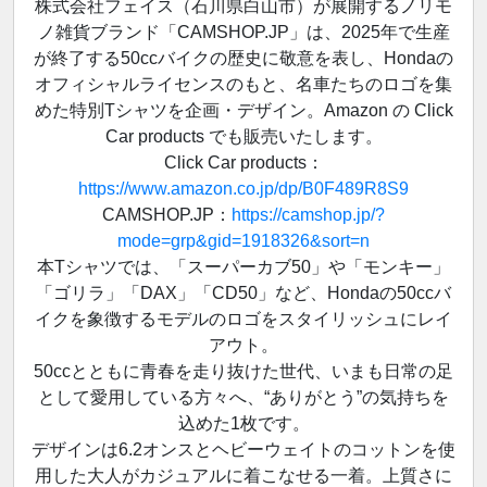
株式会社フェイス（石川県白山市）が展開するノリモ
ノ雑貨ブランド「CAMSHOP.JP」は、2025年で生産
が終了する50ccバイクの歴史に敬意を表し、Hondaの
オフィシャルライセンスのもと、名車たちのロゴを集
めた特別Tシャツを企画・デザイン。Amazon の Click
Car products でも販売いたします。
Click Car products：
https://www.amazon.co.jp/dp/B0F489R8S9
CAMSHOP.JP：
https://camshop.jp/?
mode=grp&gid=1918326&sort=n
本Tシャツでは、「スーパーカブ50」や「モンキー」
「ゴリラ」「DAX」「CD50」など、Hondaの50ccバ
イクを象徴するモデルのロゴをスタイリッシュにレイ
アウト。
50ccとともに青春を走り抜けた世代、いまも日常の足
として愛用している方々へ、“ありがとう”の気持ちを
込めた1枚です。
デザインは6.2オンスとヘビーウェイトのコットンを使
用した大人がカジュアルに着こなせる一着。上質さに