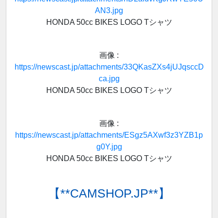
AN3.jpg
HONDA 50cc BIKES LOGO Tシャツ
画像 :
https://newscast.jp/attachments/33QKasZXs4jUJqsccD
ca.jpg
HONDA 50cc BIKES LOGO Tシャツ
画像 :
https://newscast.jp/attachments/ESgz5AXwf3z3YZB1p
g0Y.jpg
HONDA 50cc BIKES LOGO Tシャツ
【**CAMSHOP.JP**】