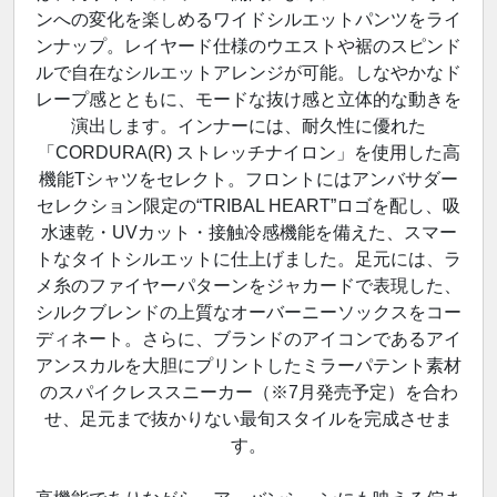
ンへの変化を楽しめるワイドシルエットパンツをライ
ンナップ。レイヤード仕様のウエストや裾のスピンド
ルで自在なシルエットアレンジが可能。しなやかなド
レープ感とともに、モードな抜け感と立体的な動きを
演出します。インナーには、耐久性に優れた
「CORDURA(R) ストレッチナイロン」を使用した高
機能Tシャツをセレクト。フロントにはアンバサダー
セレクション限定の“TRIBAL HEART”ロゴを配し、吸
水速乾・UVカット・接触冷感機能を備えた、スマー
トなタイトシルエットに仕上げました。足元には、ラ
メ糸のファイヤーパターンをジャカードで表現した、
シルクブレンドの上質なオーバーニーソックスをコー
ディネート。さらに、ブランドのアイコンであるアイ
アンスカルを大胆にプリントしたミラーパテント素材
のスパイクレススニーカー（※7月発売予定）を合わ
せ、足元まで抜かりない最旬スタイルを完成させま
す。