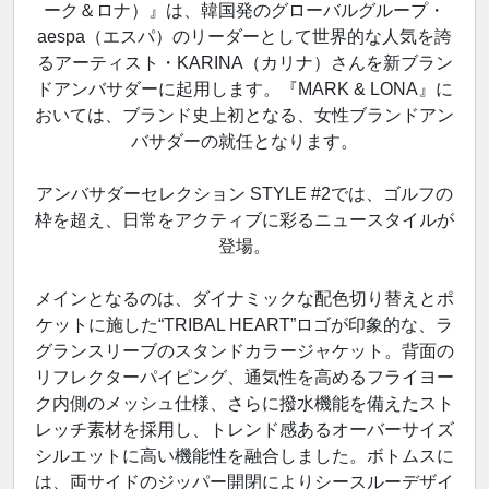
ーク＆ロナ）』は、韓国発のグローバルグループ・
aespa（エスパ）のリーダーとして世界的な人気を誇
るアーティスト・KARINA（カリナ）さんを新ブラン
ドアンバサダーに起用します。『MARK & LONA』に
おいては、ブランド史上初となる、女性ブランドアン
バサダーの就任となります。
アンバサダーセレクション STYLE #2では、ゴルフの
枠を超え、日常をアクティブに彩るニュースタイルが
登場。
メインとなるのは、ダイナミックな配色切り替えとポ
ケットに施した“TRIBAL HEART”ロゴが印象的な、ラ
グランスリーブのスタンドカラージャケット。背面の
リフレクターパイピング、通気性を高めるフライヨー
ク内側のメッシュ仕様、さらに撥水機能を備えたスト
レッチ素材を採用し、トレンド感あるオーバーサイズ
シルエットに高い機能性を融合しました。ボトムスに
は、両サイドのジッパー開閉によりシースルーデザイ