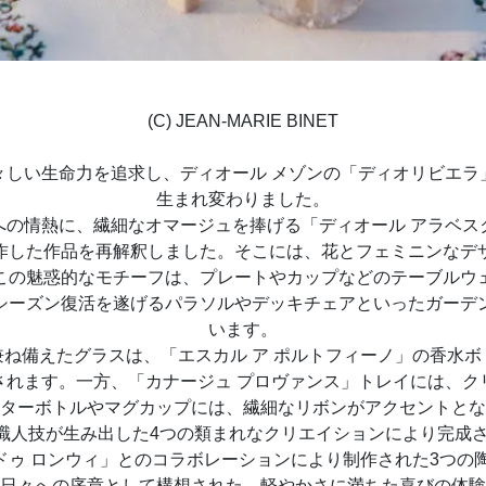
(C) JEAN-MARIE BINET
々しい生命力を追求し、ディオール メゾンの「ディオリビエラ
生まれ変わりました。
への情熱に、繊細なオマージュを捧げる「ディオール アラベス
制作した作品を再解釈しました。そこには、花とフェミニンな
この魅惑的なモチーフは、プレートやカップなどのテーブルウ
シーズン復活を遂げるパラソルやデッキチェアといったガーデ
います。
ね備えたグラスは、「エスカル ア ポルトフィーノ」の香水
されます。一方、「カナージュ プロヴァンス」トレイには、ク
ターボトルやマグカップには、繊細なリボンがアクセントとな
人技が生み出した4つの類まれなクリエイションにより完成さ
 ドゥ ロンウィ」とのコラボレーションにより制作された3つ
日々への序章として構想された、軽やかさに満ちた喜びの体験