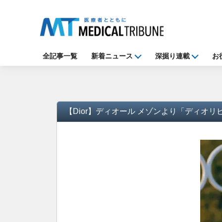
全記事一覧
新着ニュース
深掘り連載
お
【Dior】ディオール メゾンより「ディオ