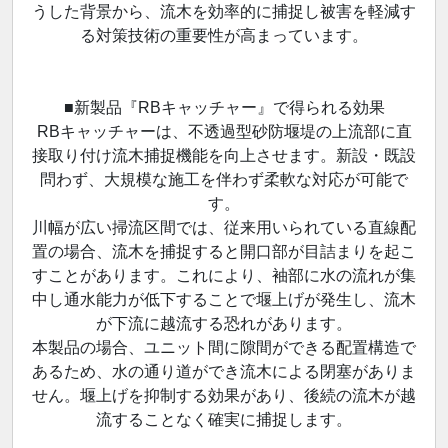
うした背景から、流木を効率的に捕捉し被害を軽減す
る対策技術の重要性が高まっています。
■新製品『RBキャッチャー』で得られる効果
RBキャッチャーは、不透過型砂防堰堤の上流部に直
接取り付け流木捕捉機能を向上させます。新設・既設
問わず、大規模な施工を伴わず柔軟な対応が可能で
す。
川幅が広い掃流区間では、従来用いられている直線配
置の場合、流木を捕捉すると開口部が目詰まりを起こ
すことがあります。これにより、袖部に水の流れが集
中し通水能力が低下することで堰上げが発生し、流木
が下流に越流する恐れがあります。
本製品の場合、ユニット間に隙間ができる配置構造で
あるため、水の通り道ができ流木による閉塞がありま
せん。堰上げを抑制する効果があり、後続の流木が越
流することなく確実に捕捉します。