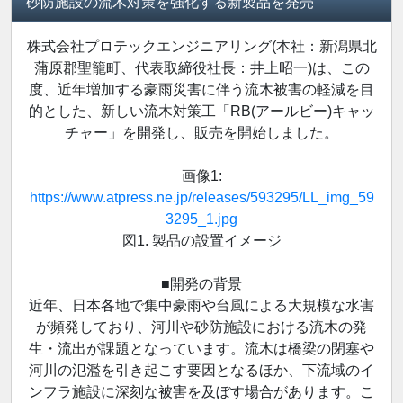
砂防施設の流木対策を強化する新製品を発売
株式会社プロテックエンジニアリング(本社：新潟県北
蒲原郡聖籠町、代表取締役社長：井上昭一)は、この
度、近年増加する豪雨災害に伴う流木被害の軽減を目
的とした、新しい流木対策工「RB(アールビー)キャッ
チャー」を開発し、販売を開始しました。
画像1:
https://www.atpress.ne.jp/releases/593295/LL_img_59
3295_1.jpg
図1. 製品の設置イメージ
■開発の背景
近年、日本各地で集中豪雨や台風による大規模な水害
が頻発しており、河川や砂防施設における流木の発
生・流出が課題となっています。流木は橋梁の閉塞や
河川の氾濫を引き起こす要因となるほか、下流域のイ
ンフラ施設に深刻な被害を及ぼす場合があります。こ