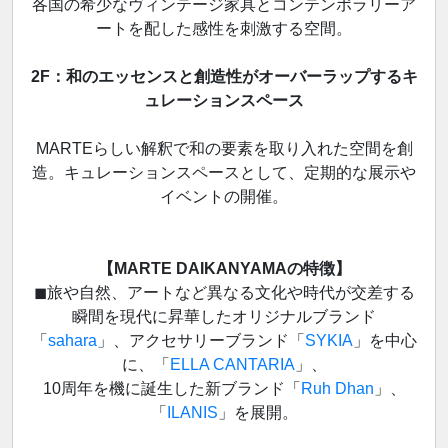
各国の希少なヴィンテージ家具とコンテンポラリーア
ートを配した感性を刺激する空間。
2F：和のエッセンスと創造性がオーバーラップするキ
ュレーションスペース
MARTEらしい解釈で和の要素を取り入れた空間を創
造。キュレーションスペースとして、定期的な展示や
イベントの開催。
【MARTE DAIKANYAMAの特徴】
◼︎旅や自然、アートなど異なる文化や時代が交差する
瞬間を現代に昇華したオリジナルブランド
「
sahara
」、アクセサリーブランド「
SYKIA
」を中心
に、「
ELLA CANTARIA
」、
10周年を機に誕生した新ブランド「
Ruh Dhan
」、
「
ILANIS
」を展開。