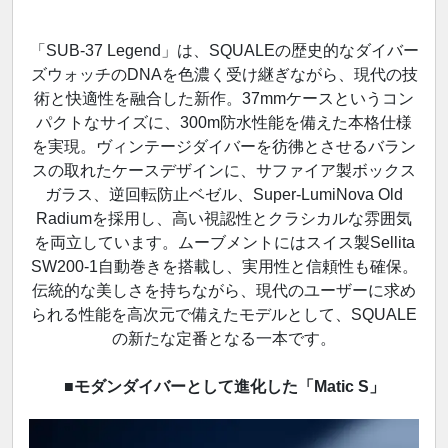
「SUB-37 Legend」は、SQUALEの歴史的なダイバー
ズウォッチのDNAを色濃く受け継ぎながら、現代の技
術と快適性を融合した新作。37mmケースというコン
パクトなサイズに、300m防水性能を備えた本格仕様
を実現。ヴィンテージダイバーを彷彿とさせるバラン
スの取れたケースデザインに、サファイア製ボックス
ガラス、逆回転防止ベゼル、Super-LumiNova Old
Radiumを採用し、高い視認性とクラシカルな雰囲気
を両立しています。ムーブメントにはスイス製Sellita
SW200-1自動巻きを搭載し、実用性と信頼性も確保。
伝統的な美しさを持ちながら、現代のユーザーに求め
られる性能を高次元で備えたモデルとして、SQUALE
の新たな定番となる一本です。
■モダンダイバーとして進化した「Matic S」