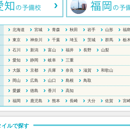
北海道
宮城
青森
秋田
岩手
山形
福
東京
神奈川
千葉
埼玉
茨城
群馬
栃
石川
新潟
富山
福井
長野
山梨
愛知
静岡
岐阜
三重
大阪
京都
兵庫
奈良
滋賀
和歌山
岡山
広島
山口
島根
鳥取
愛媛
徳島
香川
高知
福岡
鹿児島
熊本
長崎
大分
佐賀
宮
タイルで探す