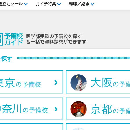
役立ちツール
月イチ特集
転職／継承
で探す