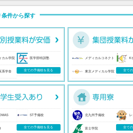
り条件から探す
ィカル学院
医学部特訓塾
メディカルコネクト
K
全ての予備校を見る
全て
医系学舎
東京メディカル学院
OMAS
ST予備校
北九州予備校
レ
全ての予備校を見る
全て
I
富士学院