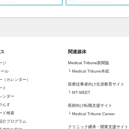
ス
関連媒体
ージ
Medical Tribune新聞版
テール
└
Medical Tribune本紙
ー（カレンダー）
医療従事者向け生涯教育サイト
ート
└
MT-MEET
レンダー
やんす
医師向け転職支援サイト
ード検索
└
Medical Tribune Career
紹介プログラム
クリニック継承・開業支援サイト