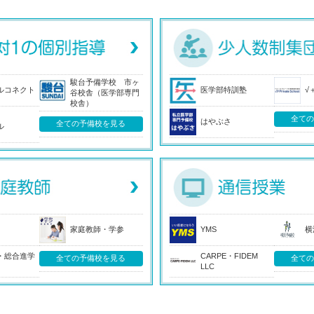
駿台予備学校 市ヶ
ルコネクト
医学部特訓塾
√＋
谷校舎（医学部専門
校舎）
全て
はやぶさ
全ての予備校を見る
ル
家庭教師・学参
YMS
横
・総合進学
CARPE・FIDEM
全ての予備校を見る
全て
LLC