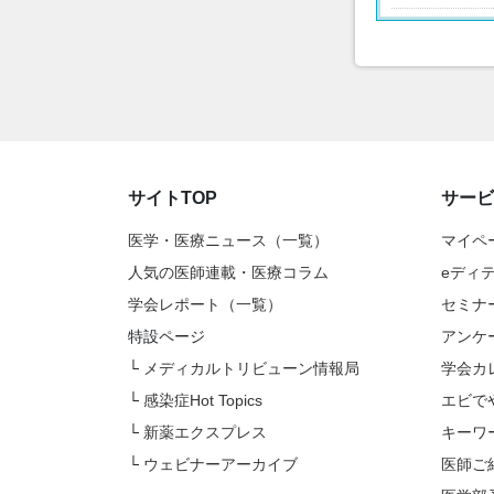
サイトTOP
サービ
医学・医療ニュース（一覧）
マイペ
人気の医師連載・医療コラム
eディ
学会レポート（一覧）
セミナ
特設ページ
アンケ
└
メディカルトリビューン情報局
学会カ
└
感染症Hot Topics
エビで
└
新薬エクスプレス
キーワ
└
ウェビナーアーカイブ
医師ご