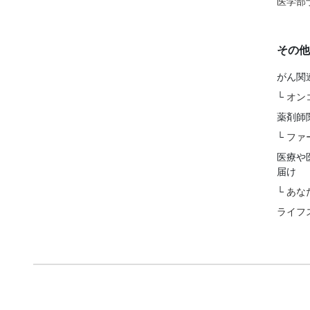
医学部
その他
がん関
└
オン
薬剤師
└
ファ
医療や
届け
└
あな
ライフ