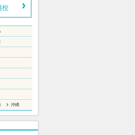
島
木
崎
沖縄