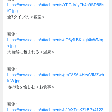
https://newscast.jp/attachments/YFGdVtyFb4h9SD58Is
fG.jpg
全7タイプの＜客室＞
画像 :
https://newscast.jp/attachments/eO6yfLBKlkgl4fvWNrq
x.jpg
大自然に包まれる＜温泉＞
画像 :
https://newscast.jp/attachments/gmT8S6l4HeaVlMZwh
luW.jpg
地の物を愉しむ＜お食事＞
画像 :
https://newscast.jp/attachments/bJ9rXFmKZkBPx412Z