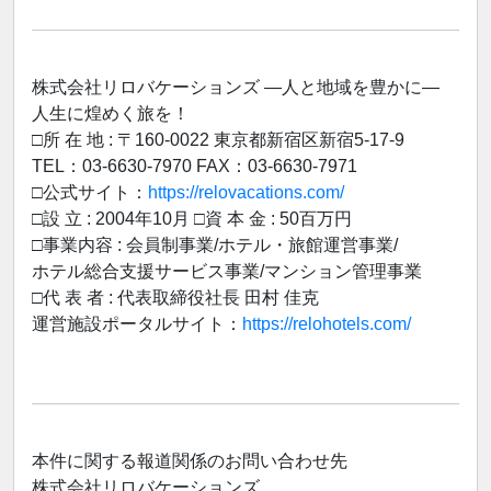
株式会社リロバケーションズ ―人と地域を豊かに―
人生に煌めく旅を！
□所 在 地 : 〒160-0022 東京都新宿区新宿5-17-9
TEL：03-6630-7970 FAX：03-6630-7971
□公式サイト：
https://relovacations.com/
□設 立 : 2004年10月 □資 本 金 : 50百万円
□事業内容 : 会員制事業/ホテル・旅館運営事業/
ホテル総合支援サービス事業/マンション管理事業
□代 表 者 : 代表取締役社長 田村 佳克
運営施設ポータルサイト：
https://relohotels.com/
本件に関する報道関係のお問い合わせ先
株式会社リロバケーションズ