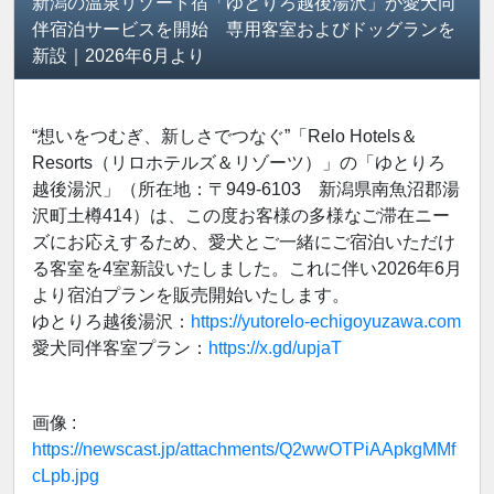
新潟の温泉リゾート宿「ゆとりろ越後湯沢」が愛犬同
伴宿泊サービスを開始 専用客室およびドッグランを
新設｜2026年6月より
“想いをつむぎ、新しさでつなぐ”「Relo Hotels＆
Resorts（リロホテルズ＆リゾーツ）」の「ゆとりろ
越後湯沢」（所在地：〒949-6103 新潟県南魚沼郡湯
沢町土樽414）は、この度お客様の多様なご滞在ニー
ズにお応えするため、愛犬とご一緒にご宿泊いただけ
る客室を4室新設いたしました。これに伴い2026年6月
より宿泊プランを販売開始いたします。
ゆとりろ越後湯沢：
https://yutorelo-echigoyuzawa.com
愛犬同伴客室プラン：
https://x.gd/upjaT
画像 :
https://newscast.jp/attachments/Q2wwOTPiAApkgMMf
cLpb.jpg