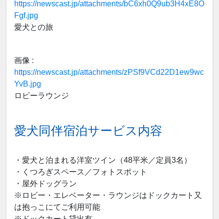
https://newscast.jp/attachments/bC6xh0Q9ub3H4xE8O
Fgf.jpg
愛犬との旅
画像 :
https://newscast.jp/attachments/zPSf9VCd22D1ew9wc
YvB.jpg
ロビーラウンジ
愛犬同伴宿泊サービス内容
・愛犬と泊まれる洋室ツイン（48平米／定員3名）
・くつろぎスペース／フォトスポット
・屋外ドッグラン
※ロビー・エレベーター・ラウンジはドックカート又
は抱っこにてご利用可能
※ドックカート貸出有