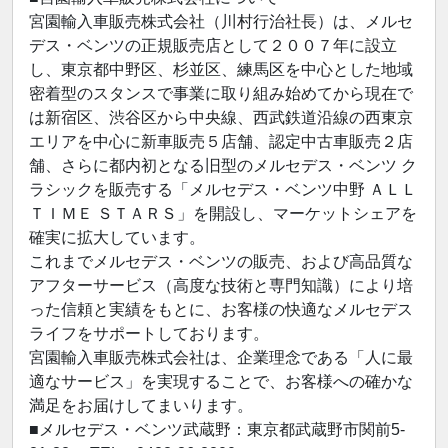
宮園輸入車販売株式会社（川村行治社長）は、メルセ
デス・ベンツの正規販売店として２００７年に設立
し、東京都中野区、杉並区、練馬区を中心とした地域
密着型のスタンスで事業に取り組み始めてから現在で
は新宿区、渋谷区から中央線、西武鉄道沿線の西東京
エリアを中心に新車販売５店舗、認定中古車販売２店
舗、さらに都内初となる旧型のメルセデス・ベンツ ク
ラシックを販売する「メルセデス・ベンツ中野 ＡＬＬ
ＴＩＭＥ ＳＴＡＲＳ」を開設し、マーケットシェアを
確実に拡大しています。
これまでメルセデス・ベンツの販売、および高品質な
アフターサービス（高度な技術と専門知識）により培
った信頼と実績をもとに、お客様の快適なメルセデス
ライフをサポートしております。
宮園輸入車販売株式会社は、企業理念である「人に最
適なサービス」を実現することで、お客様への確かな
満足をお届けしてまいります。
■メルセデス・ベンツ武蔵野：東京都武蔵野市関前5-