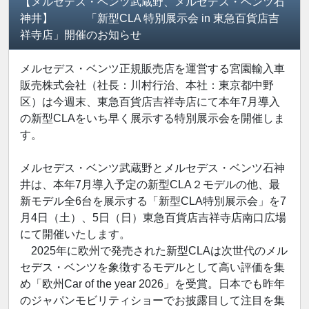
【メルセデス・ベンツ武蔵野、メルセデス・ベンツ石
神井】 「新型CLA 特別展示会 in 東急百貨店吉
祥寺店」開催のお知らせ
メルセデス・ベンツ正規販売店を運営する宮園輸入車
販売株式会社（社長：川村行治、本社：東京都中野
区）は今週末、東急百貨店吉祥寺店にて本年7月導入
の新型CLAをいち早く展示する特別展示会を開催しま
す。
メルセデス・ベンツ武蔵野とメルセデス・ベンツ石神
井は、本年7月導入予定の新型CLA２モデルの他、最
新モデル全6台を展示する「新型CLA特別展示会」を7
月4日（土）、5日（日）東急百貨店吉祥寺店南口広場
にて開催いたします。
2025年に欧州で発売された新型CLAは次世代のメル
セデス・ベンツを象徴するモデルとして高い評価を集
め「欧州Car of the year 2026」を受賞。日本でも昨年
のジャパンモビリティショーでお披露目して注目を集