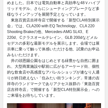
めました。日本では電気自動車と高効率な48Ｖハイブ
リッドモデル、さらにシューティングブレークなど多
様なラインアップを展開予定となっています。
東急百貨店吉祥寺店で開催する「新型CLA特別展示
会」では、CLA200 with EQ Technology、CLA 220
Shooting Brakeの他、Mercedes-AMG SL43、E
220d、Cクラスオールテレイン、GLB 200dなどメル
セデスの多彩な最新モデルを展示します。会場では展
示車に乗って触って体感いただける他、試乗のお申込
みもいただけます。
井の頭恩賜公園をはじめとする緑豊かな自然に囲ま
れ、大型商業施設や駅前に広がるアーケード街、個性
的な飲食店や高感度なアパレルショップが連なり人通
りが終日絶えない「住みたい街ランキング」常連の吉
祥寺のランドマークでありアクセス抜群の「東急百貨
店吉祥寺店」で開催する「新型CLA特別展示会」への
ご来場をお待ちしています。