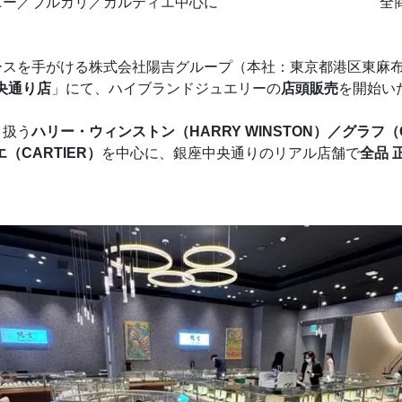
ファニー／ブルガリ／カルティエ中心に 全商品 正
現
スを手がける株式会社陽吉グループ（本社：東京都港区東麻布、
央通り店
」にて、ハイブランドジュエリーの
店頭販売
を開始い
り扱う
ハリー・ウィンストン（HARRY WINSTON）／グラフ（G
（CARTIER）
を中心に、銀座中央通りのリアル店舗で
全品 