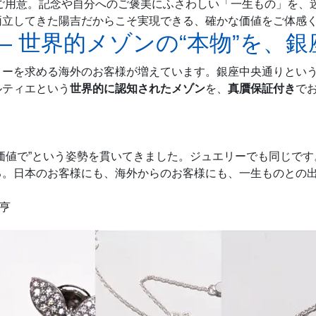
ご用意。記念や自分へのご褒美にふさわしい「一生もの」を、
両立してきた陽吉だからこそ実現できる、確かな価値をご体感
― 世界的メゾンの“本物”を、
リーを求める海外のお客様が増えています。銀座中央通りとい
ルティエという
世界的に認知されたメゾン
を、
真贋保証付き
で
価値で”という姿勢を貫いてきました。ジュエリーでも同じで
る。日本のお客様にも、海外からのお客様にも、一生ものとの
 亨