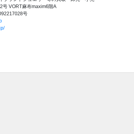
 VORT麻布maxim6階A
2217028号
p
jp/