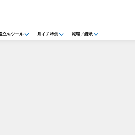
役立ちツール
月イチ特集
転職／継承