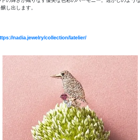
ルドの輝きが織りなす優美な色彩のハーモニー。透かしのよう
を醸し出します。
ttps://nadia.jewelry/collection/latelier/