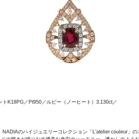
ンダントK18PG／Pt950／ルビー（ノーヒート）3.130ct／
ADIAのハイジュエリーコレクション「L'atelier coule