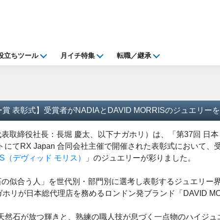
役立ちツール
月イチ特集
転職／継承
賞 表彰式】受賞者がNADIAとDAVID MORRISのジュエリー
表取締役社長：長堀 慶太、以下ナガホリ）は、「第37回 日本
イトにてRX Japan 合同会社主催で開催された表彰式において
RRIS（デヴィッド モリス）
」のジュエリーが彩りました。
石の似合う人」を世代別・部門別に選考し表彰するジュエリー
ガホリが日本総代理店を務めるロンドン発ブランド「DAVID M
」の希少な天然石が放つ輝きと、熟練の職人技が息づく一点物のハイ