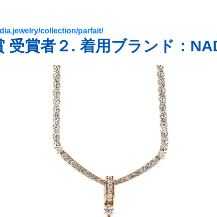
dia.jewelry/collection/parfait/
受賞者２. 着用ブランド：NAD