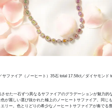
ファイア（ノーヒート）35石 total 17.58ct／ダイヤモンド total
集結させた一石ずつ異なるサファイアのグラデーションが魅力的
発色が麗しい選び抜かれた極上のノーヒートサファイア。同じ
ュエリー。色とりどりの希少なノーヒートサファイアが奏でる