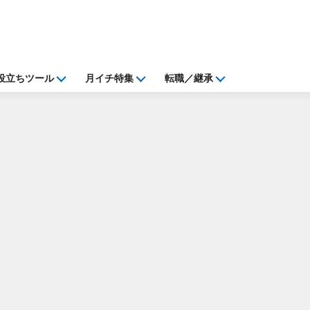
役立ちツール
月イチ特集
転職／継承