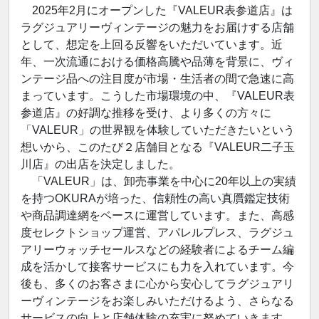
2025年2月にオープンした『VALEUR表参道店』は
ラグジュアリーヴィンテージの魅力をお届けする店舗
として、想定を上回る反響をいただいています。近
年、一次流通における価格高騰や品薄を背景に、ヴィ
ンテージ品への注目度が市場・生活者の間で急速に高
まっています。こうした市場環境の中、『VALEUR表
参道店』の好調な推移を受け、より多くの方々に
「VALEUR」の世界観を体験していただきたいという
想いから、このたび２店舗目となる『VALEUR二子玉
川店』の出店を決定しました。
「VALEUR」は、卸売事業を中心に20年以上の実績
を持つOKURAが培った、信頼性の高い真贋鑑定技術
や商品調達網をベースに運営しています。また、高感
度セレクトショップ運営、アパレルプレス、ラグジュ
アリーウォッチセールスなどの経験者によるチーム編
成を活かして接客サービスにも力を入れています。今
後も、多くのお客さまに心から安心してラグジュアリ
ーヴィンテージをお楽しみいただけるよう、さらなる
サービスの向上と店舗体験の充実に努めていきます。