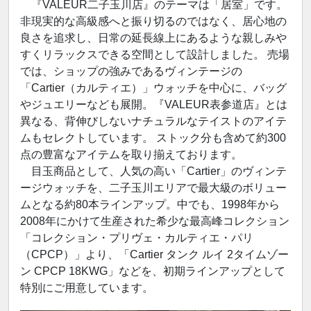
『VALEUR二子玉川店』のテーマは「居室」です。
非現実的な高級感へと振り切るのではなく、居心地の
良さを追求し、日常の延長線上にあるような親しみや
すくリラックスできる空間として設計しました。 売場
では、ショップの強みであるヴィンテージの
「Cartier（カルティエ）」ウォッチを中心に、バッグ
やジュエリーなども展開。『VALEUR表参道店』とは
異なる、背伸びしないナチュラルなテイストのアイテ
ムもセレクトしています。 ストック分も含めて約300
点の豊富なアイテムを取り揃えております。
目玉商品として、人気の高い「Cartier」のヴィンテ
ージウォッチを、二子玉川エリアで最大級のボリュー
ムとなる約80本ラインアップ。中でも、1998年から
2008年にかけて生産された希少な最高峰コレクション
「コレクション・プリヴェ・カルティエ・パリ
（CPCP）」より、「Cartier タンク ルイ 2タイムゾー
ン CPCP 18KWG」などを、初期ラインアップとして
特別にご用意しています。