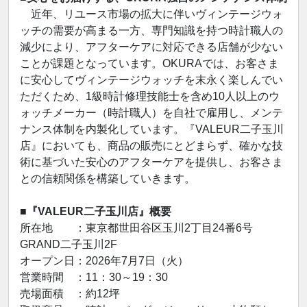
近年、リユース市場の拡大に伴いヴィンテージウォ
ッチの需要が高まる一方、専門知識を持つ時計職人の
減少により、アフターケアに対応できる店舗が少ない
ことが課題となっています。OKURAでは、お客さま
に安心してヴィンテージウォッチを末永く楽しんでい
ただくため、1級時計修理技能士を含め10人以上のウ
ォッチメーカー（時計職人）を自社で雇用し、メンテ
ナンス体制を内製化しています。『VALEUR二子玉川
店』においても、商品の販売にとどまらず、確かな技
術に基づいた安心のアフターケアを提供し、お客さま
との信頼関係を構築していきます。
■『VALEUR二子玉川店』概要
所在地 ：東京都世田谷区玉川2丁目24番6号
GRAND二子玉川2F
オープン日：2026年7月7日（火）
営業時間 ：11：30～19：30
売場面積 ：約12坪