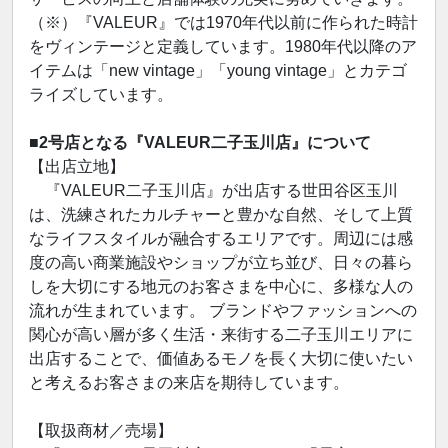
（※）『VALEUR』では1970年代以前に作られた時計
をヴィンテージと定義しています。1980年代以降のア
イテムは「new vintage」「young vintage」とカテゴ
ライズしています。
■2号店となる『VALEUR二子玉川店』について
【出店立地】
『VALEUR二子玉川店』が出店する世田谷区玉川
は、洗練されたカルチャーと豊かな自然、そして上質
なライフスタイルが融合するエリアです。周辺には感
度の高い商業施設やショップが立ち並び、日々の暮ら
しを大切にする地元のお客さまを中心に、多様な人の
流れが生まれています。 ブランドやファッションへの
関心が高い層が多く生活・来街する二子玉川エリアに
出店することで、価値あるモノを長く大切に使いたい
と考えるお客さまの来店を期待しています。
【取扱商材／売場】