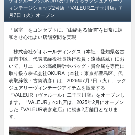
ゲオグループのOKURAが手がけるラグジュアリーヴ
ィンテージショップ2号店 『VALEUR二子玉川店』7
月7日（火）オープン
「居室」をコンセプトに、“由緒ある価値”を日常に調
和させ心地よい店舗空間を実現
株式会社ゲオホールディングス（本社：愛知県名古
屋市中区、代表取締役社長執行役員：遠藤結蔵）にお
いて、リユースの高級時計やバッグ・貴金属を専門に
取り扱う株式会社OKURA（本社：東京都豊島区、代
表取締役：古賀清彦）は、2026年7月7日（火）、ラグ
ジュアリーヴィンテージアイテムを販売する
『VALEUR（ヴァルール）二子玉川店』をオープンし
ます。「VALEUR」の出店は、2025年2月にオープン
した『VALEUR表参道店』に続き2店舗目となりま
す。