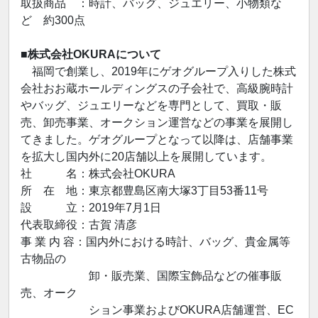
取扱商品 ：時計、バッグ、ジュエリー、小物類な
ど 約300点
■株式会社OKURAについて
福岡で創業し、2019年にゲオグループ入りした株式
会社おお蔵ホールディングスの子会社で、高級腕時計
やバッグ、ジュエリーなどを専門として、買取・販
売、卸売事業、オークション運営などの事業を展開し
てきました。ゲオグループとなって以降は、店舗事業
を拡大し国内外に20店舗以上を展開しています。
社 名：株式会社OKURA
所 在 地：東京都豊島区南大塚3丁目53番11号
設 立：2019年7月1日
代表取締役：古賀 清彦
事 業 内 容：国内外における時計、バッグ、貴金属等
古物品の
卸・販売業、国際宝飾品などの催事販
売、オーク
ション事業およびOKURA店舗運営、EC