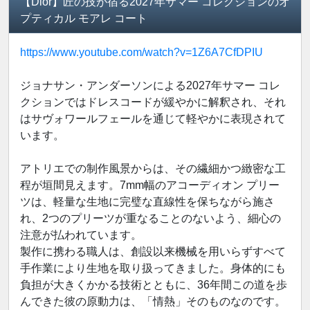
【Dior】匠の技が宿る2027年サマー コレクションのオ
プティカル モアレ コート
https://www.youtube.com/watch?v=1Z6A7CfDPIU
ジョナサン・アンダーソンによる2027年サマー コレ
クションではドレスコードが緩やかに解釈され、それ
はサヴォワールフェールを通じて軽やかに表現されて
います。
アトリエでの制作風景からは、その繊細かつ緻密な工
程が垣間見えます。7mm幅のアコーディオン プリー
ツは、軽量な生地に完璧な直線性を保ちながら施さ
れ、2つのプリーツが重なることのないよう、細心の
注意が払われています。
製作に携わる職人は、創設以来機械を用いらずすべて
手作業により生地を取り扱ってきました。身体的にも
負担が大きくかかる技術とともに、36年間この道を歩
んできた彼の原動力は、「情熱」そのものなのです。