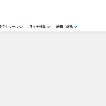
役立ちツール
月イチ特集
転職／継承