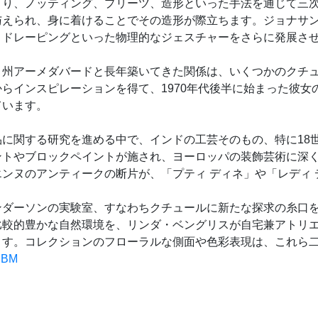
まり、ノッティング、プリーツ、造形といった手法を通じて三
与えられ、身に着けることでその造形が際立ちます。ジョナサ
、ドレーピングといった物理的なジェスチャーをさらに発展さ
ト州アーメダバードと長年築いてきた関係は、いくつかのクチ
らインスピレーションを得て、1970年代後半に始まった彼女
ています。
に関する研究を進める中で、インドの工芸そのもの、特に18
ントやブロックペイントが施され、ヨーロッパの装飾芸術に深
ンヌのアンティークの断片が、「プティ ディネ」や「レディ
ンダーソンの実験室、すなわちクチュールに新たな探求の糸口
比較的豊かな自然環境を、リンダ・ベングリスが自宅兼アトリ
ます。コレクションのフローラルな側面や色彩表現は、これら
1lBM