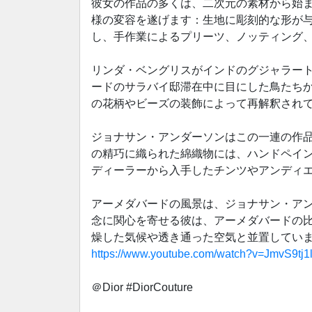
彼女の作品の多くは、二次元の素材から始
様の変容を遂げます：生地に彫刻的な形が
し、手作業によるプリーツ、ノッティング
リンダ・ベングリスがインドのグジャラー
ードのサラバイ邸滞在中に目にした鳥たちか
の花柄やビーズの装飾によって再解釈され
ジョナサン・アンダーソンはこの一連の作品
の精巧に織られた綿織物には、ハンドペイ
ディーラーから入手したチンツやアンディエ
アーメダバードの風景は、ジョナサン・ア
念に関心を寄せる彼は、アーメダバードの
燥した気候や透き通った空気と並置してい
https://www.youtube.com/watch?v=JmvS9tj
＠Dior #DiorCouture