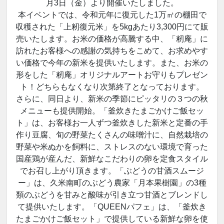
月3日（金）より開催いたしました。
本イベントでは、令和元年に復元した1万㎡の棚田で
収穫された「上籾復元米」を5kgあたり3,300円にて販
売いたします。お米の価格が高騰する中、「籾庵」に
訪れたお客様への感謝の気持ちをこめて、お求めやす
い価格で今年の新米を提供いたします。また、お米の
形をした「籾庵」オリジナルアートお守りもプレゼン
ト！どちらもなくなり次第終了となっております。
さらに、同日より、新米の季節にピッタリの３つの秋
メニューも提供開始。「釜炊きたまごかけご飯セッ
ト」は、お客様お一人ずつ釜炊きした新米と定番の手
作り豆腐、旬の野菜たくさんの味噌汁に、自然栽培の
野菜や米ぬかを飼料に、ストレスのない環境で育った
国産鶏が産んだ、新鮮なこだわりの卵を定食スタイル
でお召し上がり頂きます。「ぶどうの甘酒スムージ
ー」は、久米南町のぶどう農家「月本果樹園」の3種
類のぶどうを甘みと酸味が引き立つ甘酒とブレンドし
て提供いたします。「QUEENパフェ」は、「釜炊き
たまごかけご飯セット」で提供している新鮮な卵を使