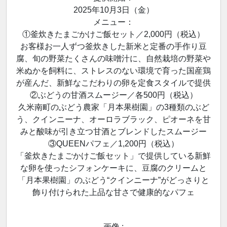
2025年10月3日（金）
メニュー：
①釜炊きたまごかけご飯セット／2,000円（税込）
お客様お一人ずつ釜炊きした新米と定番の手作り豆
腐、旬の野菜たくさんの味噌汁に、自然栽培の野菜や
米ぬかを飼料に、ストレスのない環境で育った国産鶏
が産んだ、新鮮なこだわりの卵を定食スタイルで提供
②ぶどうの甘酒スムージー／各500円（税込）
久米南町のぶどう農家「月本果樹園」の3種類のぶど
う、クインニーナ、オーロラブラック、ピオーネを甘
みと酸味が引き立つ甘酒とブレンドしたスムージー
③QUEENパフェ／1,200円（税込）
「釜炊きたまごかけご飯セット」で提供している新鮮
な卵を使ったシフォンケーキに、豆腐のクリームと
「月本果樹園」のぶどう“クインニーナ”がどっさりと
飾り付けられた上品な甘さで健康的なパフェ
画像 :