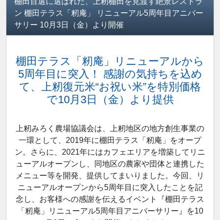
棚田百選に選ばれた、上籾棚田を見渡す絶景レストラ
ン 棚田テラス「籾庵」 リニューアル5周年目アニバー
サリー 10月3日（金）より開催
棚田テラス「籾庵」リニューアルから
5周年目に突入！ 感謝の気持ちを込め
て、上籾復元米“お祝い米”を特別価格
で10月3日（金）より提供
上籾みろく農場協議会は、上籾地区の地方創生事業の
一環として、2019年に棚田テラス「籾庵」をオープ
ン。さらに、2021年にはカフェエリアを増築してリニ
ューアルオープンし、同地区の農家や団体と連携した
メニュー等を開発、提供してまいりました。今回、リ
ニューアルオープンから5周年目に突入したことを記
念し、お客様への感謝を伝えるイベント『棚田テラス
「籾庵」リニューアル5周年目アニバーサリー』を10