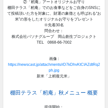
②「籾庵」アートオリジナルお守り
棚田テラス「籾庵」でのお食事などをご自身のSNSに
て投稿頂いた方を対象に、財運の象徴とも呼ばれる“お
米”の形をしたオリジナルお守りをプレゼント
※先着30名
問合わせ：
株式会社パソナグループ 岡山創生プロジェクト
TEL 0868-66-7002
画像 :
https://newscast.jp/attachments/rD7kDhvKtCIAZdtRq2
ph.jpg
新米「上籾復元米」
棚田テラス「籾庵」秋メニュー 概要
提供開始：