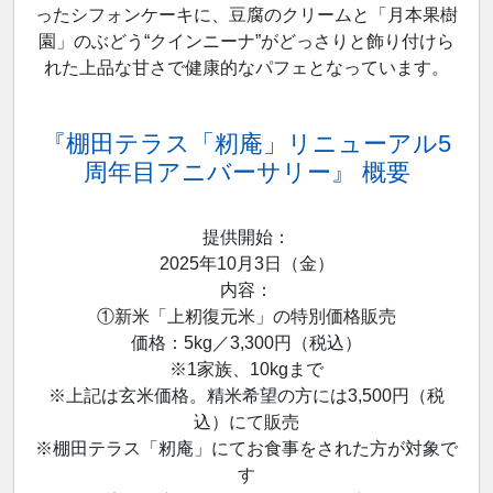
ったシフォンケーキに、豆腐のクリームと「月本果樹
園」のぶどう“クインニーナ”がどっさりと飾り付けら
れた上品な甘さで健康的なパフェとなっています。
『棚田テラス「籾庵」リニューアル5
周年目アニバーサリー』 概要
提供開始：
2025年10月3日（金）
内容：
①新米「上籾復元米」の特別価格販売
価格：5kg／3,300円（税込）
※1家族、10kgまで
※上記は玄米価格。精米希望の方には3,500円（税
込）にて販売
※棚田テラス「籾庵」にてお食事をされた方が対象で
す