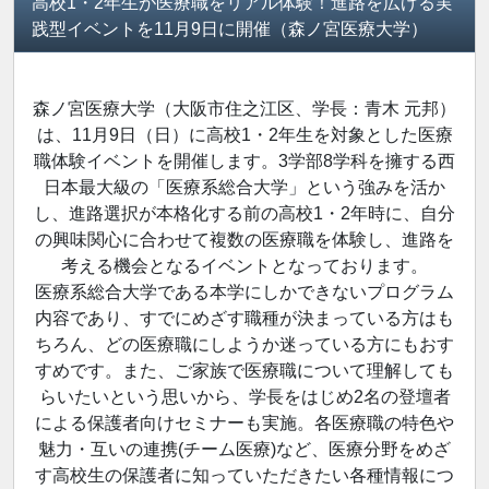
高校1・2年生が医療職をリアル体験！進路を広げる実
践型イベントを11月9日に開催（森ノ宮医療大学）
森ノ宮医療大学（大阪市住之江区、学長：青木 元邦）
は、11月9日（日）に高校1・2年生を対象とした医療
職体験イベントを開催します。3学部8学科を擁する西
日本最大級の「医療系総合大学」という強みを活か
し、進路選択が本格化する前の高校1・2年時に、自分
の興味関心に合わせて複数の医療職を体験し、進路を
考える機会となるイベントとなっております。
医療系総合大学である本学にしかできないプログラム
内容であり、すでにめざす職種が決まっている方はも
ちろん、どの医療職にしようか迷っている方にもおす
すめです。また、ご家族で医療職について理解しても
らいたいという思いから、学長をはじめ2名の登壇者
による保護者向けセミナーも実施。各医療職の特色や
魅力・互いの連携(チーム医療)など、医療分野をめざ
す高校生の保護者に知っていただきたい各種情報につ