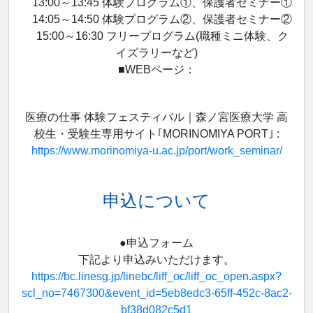
13:00～13:45 体験プログラム①、保護者セミナー①
14:05～14:50 体験プログラム②、保護者セミナー②
15:00～16:30 フリープログラム(職種ミニ体験、ク
イズラリーなど)
■WEBページ：
医療の仕事 体験フェスティバル｜森ノ宮医療大学 高
校生・受験生専用サイト｢MORINOMIYA PORT｣ :
https://www.morinomiya-u.ac.jp/port/work_seminar/
申込について
●申込フォーム
下記より申込みいただけます。
https://bc.linesg.jp/linebc/liff_oc/liff_oc_open.aspx?
scl_no=7467300&event_id=5eb8edc3-65ff-452c-8ac2-
bf38d082c5d1