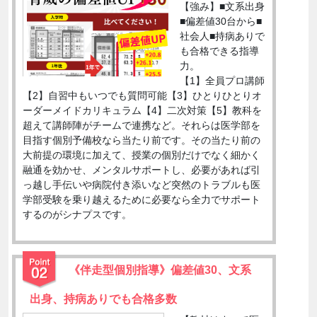
【強み】■文系出身
■偏差値30台から■
社会人■持病ありで
も合格できる指導
力。
【1】全員プロ講師
【2】自習中もいつでも質問可能【3】ひとりひとりオ
ーダーメイドカリキュラム【4】二次対策【5】教科を
超えて講師陣がチームで連携など。それらは医学部を
目指す個別予備校なら当たり前です。その当たり前の
大前提の環境に加えて、授業の個別だけでなく細かく
融通を効かせ、メンタルサポートし、必要があれば引
っ越し手伝いや病院付き添いなど突然のトラブルも医
学部受験を乗り越えるために必要なら全力でサポート
するのがシナプスです。
《伴走型個別指導》偏差値30、文系
出身、持病ありでも合格多数