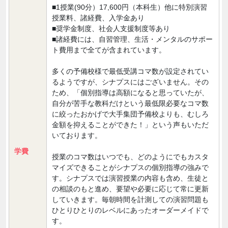
■1授業(90分）17,600円（本科生）他に特別演習
授業料、諸経費、入学金あり
■奨学金制度、社会人支援制度等あり
■諸経費には、自習管理、生活・メンタルのサポー
ト費用まで全てが含まれています。
多くの予備校様で最低受講コマ数が設定されてい
るようですが、シナプスにはございません。その
ため、「個別指導は高額になると思っていたが、
自分が苦手な教科だけという最低限必要なコマ数
に絞ったおかげで大手集団予備校よりも、むしろ
金額を抑えることができた！」という声もいただ
いております。
学費
授業のコマ数はいつでも、どのようにでもカスタ
マイズできることがシナプスの個別指導の強みで
す。シナプスでは演習授業の内容も含め、生徒と
の相談のもと進め、要望や必要に応じて常に更新
していきます。毎朝時間を計測しての演習問題も
ひとりひとりのレベルにあったオーダーメイドで
す。