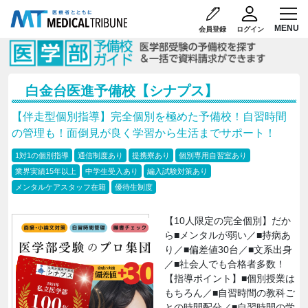
会員登録
ログイン
白金台医進予備校【シナプス】
【伴走型個別指導】完全個別を極めた予備校！自習時間
の管理も！面倒見が良く学習から生活までサポート！
1対1の個別指導
通信制度あり
提携寮あり
個別専用自習室あり
業界実績15年以上
中学生受入あり
編入試験対策あり
メンタルケアスタッフ在籍
優待生制度
【10人限定の完全個別】だか
ら■メンタルが弱い／■持病あ
り／■偏差値30台／■文系出身
／■社会人でも合格者多数！
【指導ポイント】■個別授業は
もちろん／■自習時間の教科ご
との時間配分／■自習時間の学