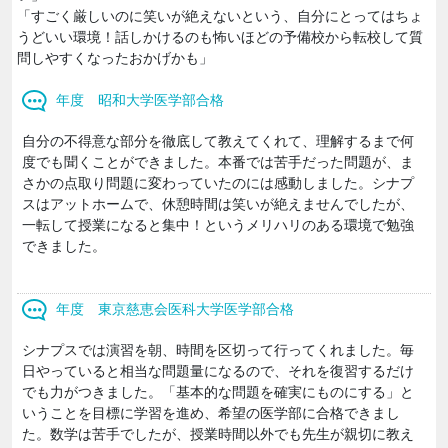
「すごく厳しいのに笑いが絶えないという、自分にとってはちょ
うどいい環境！話しかけるのも怖いほどの予備校から転校して質
問しやすくなったおかげかも」
年度 昭和大学医学部合格
自分の不得意な部分を徹底して教えてくれて、理解するまで何
度でも聞くことができました。本番では苦手だった問題が、ま
さかの点取り問題に変わっていたのには感動しました。シナプ
スはアットホームで、休憩時間は笑いが絶えませんでしたが、
一転して授業になると集中！というメリハリのある環境で勉強
できました。
年度 東京慈恵会医科大学医学部合格
シナプスでは演習を朝、時間を区切って行ってくれました。毎
日やっていると相当な問題量になるので、それを復習するだけ
でも力がつきました。「基本的な問題を確実にものにする」と
いうことを目標に学習を進め、希望の医学部に合格できまし
た。数学は苦手でしたが、授業時間以外でも先生が親切に教え