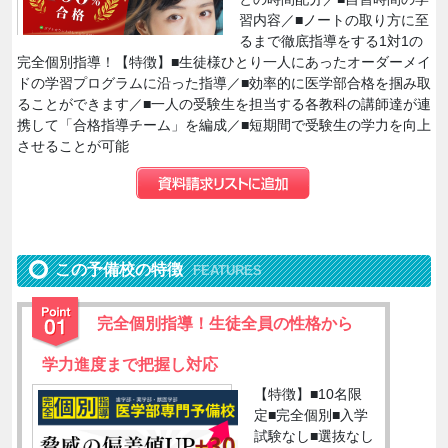
習内容／■ノートの取り方に至
るまで徹底指導をする1対1の
完全個別指導！【特徴】■生徒様ひとり一人にあったオーダーメイ
ドの学習プログラムに沿った指導／■効率的に医学部合格を掴み取
ることができます／■一人の受験生を担当する各教科の講師達が連
携して「合格指導チーム」を編成／■短期間で受験生の学力を向上
させることが可能
この予備校の特徴
FEATURES
完全個別指導！生徒全員の性格から
学力進度まで把握し対応
【特徴】■10名限
定■完全個別■入学
試験なし■選抜なし