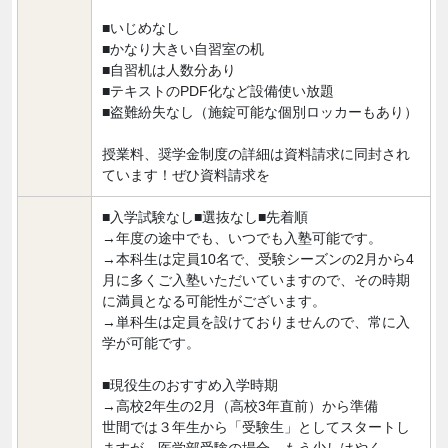
■いじめなし
■かなり大きい自習室の机
■自習机は人数分あり
■テキストのPDF化など設備使い放題
■盗難紛失なし（施錠可能な個別ロッカーもあり）
授業料、奨学金制度の詳細は資料請求に同封され
ています！ぜひ資料請求を
■入学試験なし■選抜なし■先着順
→年度の途中でも、いつでも入塾可能です。
→本科生は定員10名で、受験シーズンの2月から4
月に多くご入塾いただいていますので、その時期
に満員となる可能性がございます。
→単科生は定員を設けておりませんので、常に入
学が可能です。
■現役生のおすすめ入学時期
→高校2年生の2月（高校3年直前）から準備
世間では３年生から「受験生」としてスタートし