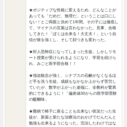
★ポジティブな性格に変えるため、どんなことが
あっても「だめだ、無理だ」ということは口にし
ない！とご両親と決めて1年間。その子には徹底し
て、マイナスの言葉は言わなかった。見事、合格
してきた！「ぼくは出来る！大丈夫！」という自
信が彼を強くし、そして顔つきも変わった。
★対人恐怖症になってしまった生徒。しかしリモ
ート授業が受けられるようになり、学習を続けら
れ、みごと医学部合格！！
★強迫観念が強く、シナプスの石鹸がなくなるほ
ど手を洗う生徒。成績もなかなか上がらず苦労し
ていたが、数学が上がった途端に、全教科が驚異
的にできるように！「偏差値30からの医学部受験
の醍醐味」
★難病で椅子に座ることも出来ない状況だった生
徒が、新薬と新たな治療法のおかげでだんだんと
勉強も出来るようになった。完治したわけではな