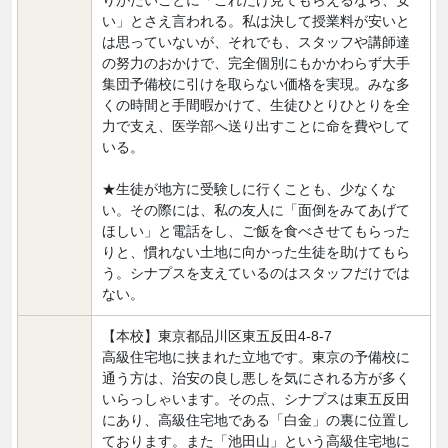
りがたいことに「これだけ見てもらえるなら、安
い」とさえ言われる。私は決して授業料が安いと
は思っていないが、それでも、スタッフや講師達
の努力のおかけで、完全個別にもかかわらず大手
集団予備校に引けを取らない価格を実現。みな多
くの時間と手間暇かけて、生徒ひとりひとりを全
力で支え、医学部へ送り出すことに命を費やして
いる。
★生徒が地方に受験しに行くことも、少なくな
い。その際には、私の友人に「面倒をみてあげて
ほしい」と電話をし、ご飯を食べさせてもらった
りと、慣れない土地に向かった生徒を助けてもら
う。シナプスを支えているのはスタッフだけでは
ない。
【本校】東京都品川区東五反田4-8-7
高級住宅地に挟まれた立地です。東京の予備校に
通う方は、治安の良し悪しを気にされる方が多く
いらっしゃいます。その点、シナプスは東五反田
にあり、高級住宅地である「白金」の裏に位置し
ております。また「池田山」という高級住宅地に