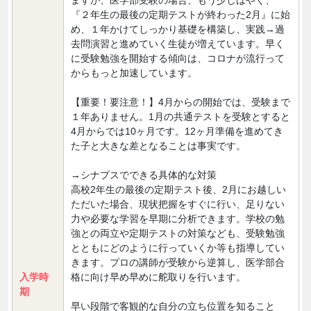
ますが、医学部受験の場合、もう少しはやく、
『２年生の最後の定期テストが終わった2月』に始
め、１年かけてしっかり基礎を構築し、実践→過
去問演習と進めていく生徒が増えています。早く
に受験勉強を開始する傾向は、コロナが流行って
からもっと加速しています。
【重要！要注意！】4月からの開始では、受験まで
１年ありません。1月の共通テストを受験とすると
4月からでは10ヶ月です。12ヶ月準備を進めてき
た子と大きな差となることは事実です。
→シナプスでできる具体的な対策
高校2年生の最後の定期テスト後、2月にお越しい
ただいた場合、現状把握をすぐに行い、足りない
力や必要な学習を早期に分析できます。学校の勉
強との両立や定期テストの対策なども、受験勉強
とともにどのように行っていくか等も指導してい
きます。プロの講師が受験から逆算し、医学部合
入学時
格に向け早め早めに舵取りを行います。
期
早い段階で客観的な自分の立ち位置を知ること