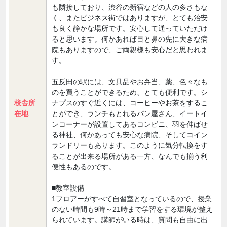
も隣接しており、渋谷の新宿などの人の多さもな
く、またビジネス街ではありますが、とても治安
も良く静かな場所です。安心して通っていただけ
ると思います。何かあれば目と鼻の先に大きな病
院もありますので、ご両親様も安心だと思われま
す。
五反田の駅には、文具品やお弁当、薬、色々なも
のを買うことができるため、とても便利です。シ
校舎所
ナプスのすぐ近くには、コーヒーやお茶をするこ
在地
とができ、ランチもとれるパン屋さん、イートイ
ンコーナーが設置してあるコンビニ、羽を伸ばせ
る神社、何かあっても安心な病院、そしてコイン
ランドリーもあります。このように気分転換をす
ることが出来る場所がある一方、なんでも揃う利
便性もあるのです。
■教室設備
1フロアーがすべて自習室となっているので、授業
のない時間も9時～21時まで学習をする環境が整え
られています。講師がいる時は、質問も自由に出