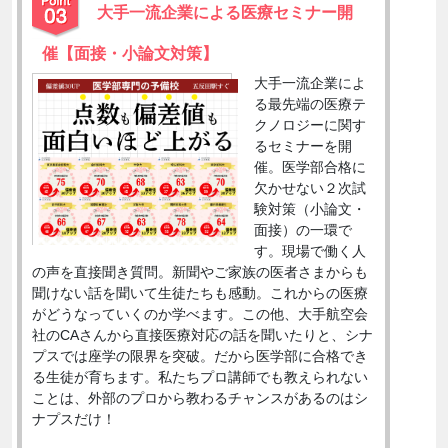
大手一流企業による医療セミナー開
催【面接・小論文対策】
大手一流企業によ
る最先端の医療テ
クノロジーに関す
るセミナーを開
催。医学部合格に
欠かせない２次試
験対策（小論文・
面接）の一環で
す。現場で働く人
の声を直接聞き質問。新聞やご家族の医者さまからも
聞けない話を聞いて生徒たちも感動。これからの医療
がどうなっていくのか学べます。この他、大手航空会
社のCAさんから直接医療対応の話を聞いたりと、シナ
プスでは座学の限界を突破。だから医学部に合格でき
る生徒が育ちます。私たちプロ講師でも教えられない
ことは、外部のプロから教わるチャンスがあるのはシ
ナプスだけ！