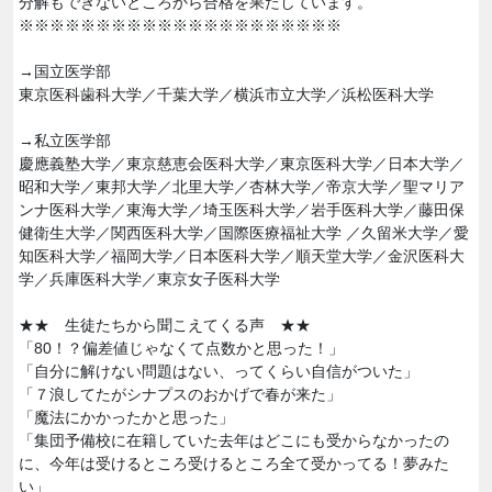
分解もできないところから合格を果たしています。
※※※※※※※※※※※※※※※※※※※※※
→国立医学部
東京医科歯科大学／千葉大学／横浜市立大学／浜松医科大学
→私立医学部
慶應義塾大学／東京慈恵会医科大学／東京医科大学／日本大学／
昭和大学／東邦大学／北里大学／杏林大学／帝京大学／聖マリア
ンナ医科大学／東海大学／埼玉医科大学／岩手医科大学／藤田保
健衛生大学／関西医科大学／国際医療福祉大学 ／久留米大学／愛
知医科大学／福岡大学／日本医科大学／順天堂大学／金沢医科大
学／兵庫医科大学／東京女子医科大学
★★ 生徒たちから聞こえてくる声 ★★
「80！？偏差値じゃなくて点数かと思った！」
「自分に解けない問題はない、ってくらい自信がついた」
「７浪してたがシナプスのおかげで春が来た」
「魔法にかかったかと思った」
「集団予備校に在籍していた去年はどこにも受からなかったの
に、今年は受けるところ受けるところ全て受かってる！夢みた
い」