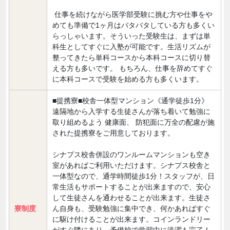
仕事を続けながら医学部受験に挑む方や仕事をや
めても準備で1ヶ月はバタバタしている方も多くい
らっしゃいます。そういった受験生は、まずは単
科生としてすぐに入塾が可能です。生活リズムが
整ってきたら単科コースから本科コースに切り替
える方も多いです。 もちろん、仕事を辞めてすぐ
に本科コースで受験を始める方も多くいます。
■提携寮■校舎一体型マンション《通学徒歩1分》
遠隔地から入学する生徒さんが落ち着いて勉強に
取り組めるよう 健康面、 防犯面に万全の配慮が施
された提携寮をご用意しております。
シナプス校舎併設のワンルームマンションも空き
室があればご利用いただけます。シナプス校舎と
一体型なので、通学時間徒歩1分！スタッフが、日
常生活もサポートすることが出来ますので、安心
して生徒さんを通わせることが出来ます。生徒さ
寮制度
ん自身も、受験勉強に集中でき、何かあればすぐ
に駆け付けることが出来ます。コインランドリー