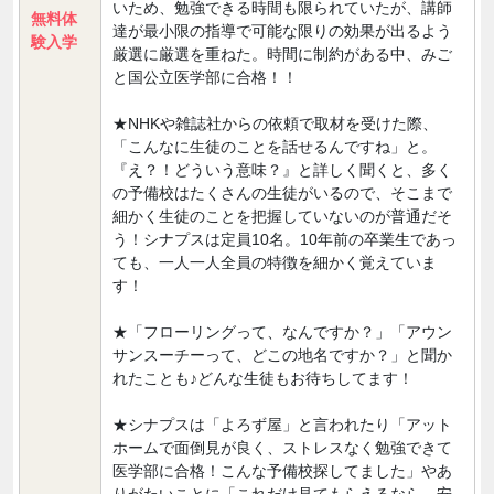
いため、勉強できる時間も限られていたが、講師
無料体
達が最小限の指導で可能な限りの効果が出るよう
験入学
厳選に厳選を重ねた。時間に制約がある中、みご
と国公立医学部に合格！！
★NHKや雑誌社からの依頼で取材を受けた際、
「こんなに生徒のことを話せるんですね」と。
『え？！どういう意味？』と詳しく聞くと、多く
の予備校はたくさんの生徒がいるので、そこまで
細かく生徒のことを把握していないのが普通だそ
う！シナプスは定員10名。10年前の卒業生であっ
ても、一人一人全員の特徴を細かく覚えていま
す！
★「フローリングって、なんですか？」「アウン
サンスーチーって、どこの地名ですか？」と聞か
れたことも♪どんな生徒もお待ちしてます！
★シナプスは「よろず屋」と言われたり「アット
ホームで面倒見が良く、ストレスなく勉強できて
医学部に合格！こんな予備校探してました」やあ