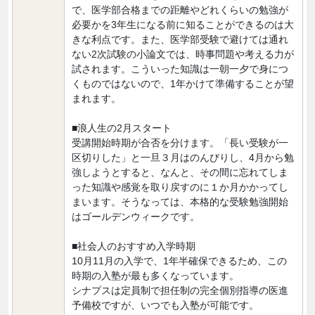
で、医学部合格までの距離やどれくらいの勉強が
必要かを3年生になる前に知ることができるのは大
きな利点です。また、医学部受験で避けては通れ
ない2次試験の小論文では、時事問題や考える力が
試されます。こういった知識は一朝一夕で身につ
くものではないので、1年かけて準備することが望
まれます。
■浪人生の2月スタート
受講開始時期が合否を分けます。「長い受験が一
区切りした」と一旦３月はのんびりし、4月から勉
強しようとすると、なんと、その間に忘れてしま
った知識や感覚を取り戻すのに１か月かかってし
まいます。そうなっては、本格的な受験勉強開始
はゴールデンウィークです。
■社会人のおすすめ入学時期
10月11月の入学で、1年半確保できるため、この
時期の入塾が最も多くなっています。
シナプスは定員制で担任制の完全個別指導の医進
予備校ですが、いつでも入塾が可能です。