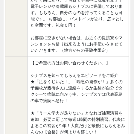
がすぐ隣にあり、予備校で学習中に洗濯も完了！
電子レンジや冷蔵庫もシナプスに完備しておりま
す。もちろん、自分のものを持ってくることも可
能です。 お部屋に、バストイレがあり、広々とし
た空間です。礼金０円！
お部屋に空きがない場合は、お近くの提携寮やマ
ンションをお借り出来るようにお手伝いをさせて
いただきます。（地方からの受験生限定）
【ご希望の方はお問い合わせください。】
シナプスを知ってもらえるエピソードをご紹介
★「足をくじいた！」「喘息の発作が！」多くの
予備校が親御さんに連絡をするか生徒が自分でタ
クシーで病院に向かう中、シナプスでは代表高島
の車で病院へ急行！
★「うーん学力が足りない」となれば補習演習を
追加！必要に応じて毎週1時間の特別演習。代表に
よるこの補習が1年！大変だけど最後にもらえるみ
んなの【合格】が何よりも嬉しい！