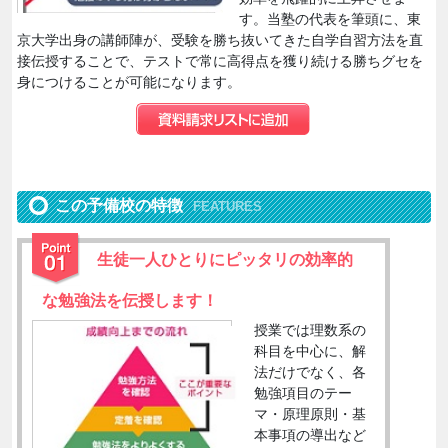
す。当塾の代表を筆頭に、東
京大学出身の講師陣が、受験を勝ち抜いてきた自学自習方法を直
接伝授することで、テストで常に高得点を獲り続ける勝ちグセを
身につけることが可能になります。
この予備校の特徴
FEATURES
生徒一人ひとりにピッタリの効率的
な勉強法を伝授します！
授業では理数系の
科目を中心に、解
法だけでなく、各
勉強項目のテー
マ・原理原則・基
本事項の導出など