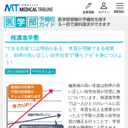
会員登録
ログイン
桜凛進学塾
“できる生徒"には理由がある。 本質が理解できる授業
と、効率の良い正しい自学自習で“勝ちグセ"を身につけよ
う！
1対1の個別指導
中学生受入あり
偏差値の高い生徒は効率の良
い正しい自学自習が完璧に身
についています。桜凛進学塾
では一人ひとりのレベルに応
じて、本質を伝える授業を行
った上で手取り足取り自学自
習の矯正を行うことで、学習
効率を飛躍的に上昇させま