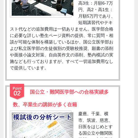
高3生：月額6-7万
円、高2・高1生：
月額5万円であり、
短期講習代やテキ
スト代などの追加費用は一切ありません。医学部合格
に必要な詳しい塾生ページ資料の提供、常に質問・相
談が可能な体制を構築しているほか、国公立医学部お
よび私立医学部の生徒個別の受験校推奨、願書の添削
や面接小論文対策、自由英作文の添削、塾内模試の実
施なども行っておりますが、すべて一切追加費用なし
で提供しています。
国公立・難関医学部への合格実績多
数、卒業生の講師が多く在籍
慶應、千葉、横
市、筑波、慈恵、
日医をはじめとす
る国公立や難関医