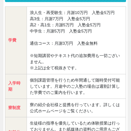
浪人生・再受験生：月謝10万円 入塾金5万円
高3生：月謝7万円 入塾金5万円
高2・高1生：月謝5万円 入塾金5万円
中学生：月謝5万円 入塾金5万円
学費
通信コース：月謝3万円 入塾金無料
※短期講習やテキスト代の追加費用も一切ござい
ません。
※上記は全て税抜きです。
個別課題管理を行うため年間通して随時受付可能
入学時
しています。月途中のご入塾の場合は週割計算し
期
た学費でのご案内を行います。
寮の紹介会社様と提携を行っています。詳しくは
寮制度
公式ホームページをご覧ください。
生徒様の指導を優先しているため体験授業は行っ
ておりません。また紙媒体の資料のご用意もござ