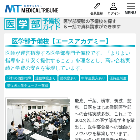
会員登録
ログイン
医学部予備校【エースアカデミー】
医師が運営指導する医学部専門予備校です。「よりよい
指導をより安く提供すること」を理念とし、高い合格実
績と学費の安さを実現しています。
1対1の個別指導
通信制度あり
提携寮あり
中学生受入あり
優待生制度
現役医大生チューター在籍
慶應、千葉、横市、筑波、慈
恵、日医をはじめ難関医学部
への合格実績多数。これまで
300名以上の医学部進学者を輩
出し、医学部合格への独自の
ノウハウを構築しています。