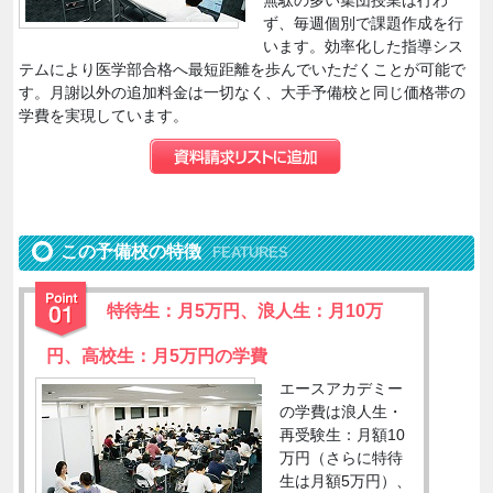
無駄の多い集団授業は行わ
ず、毎週個別で課題作成を行
います。効率化した指導シス
テムにより医学部合格へ最短距離を歩んでいただくことが可能で
す。月謝以外の追加料金は一切なく、大手予備校と同じ価格帯の
学費を実現しています。
この予備校の特徴
FEATURES
特待生：月5万円、浪人生：月10万
円、高校生：月5万円の学費
エースアカデミー
の学費は浪人生・
再受験生：月額10
万円（さらに特待
生は月額5万円）、