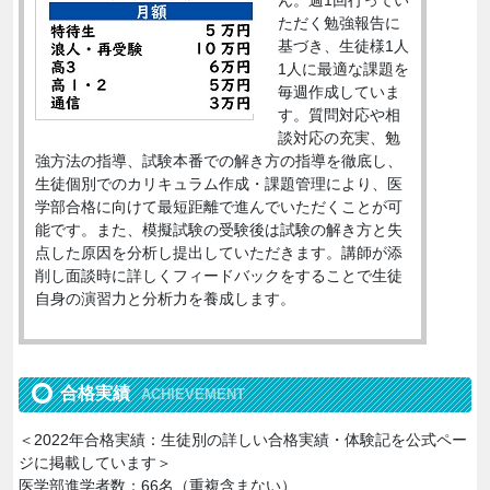
ん。週1回行ってい
ただく勉強報告に
基づき、生徒様1人
1人に最適な課題を
毎週作成していま
す。質問対応や相
談対応の充実、勉
強方法の指導、試験本番での解き方の指導を徹底し、
生徒個別でのカリキュラム作成・課題管理により、医
学部合格に向けて最短距離で進んでいただくことが可
能です。また、模擬試験の受験後は試験の解き方と失
点した原因を分析し提出していただきます。講師が添
削し面談時に詳しくフィードバックをすることで生徒
自身の演習力と分析力を養成します。
合格実績
ACHIEVEMENT
＜2022年合格実績：生徒別の詳しい合格実績・体験記を公式ペー
ジに掲載しています＞
医学部進学者数：66名（重複含まない）