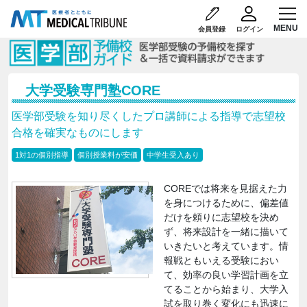
会員登録
ログイン
大学受験専門塾CORE
医学部受験を知り尽くしたプロ講師による指導で志望校
合格を確実なものにします
1対1の個別指導
個別授業料が安価
中学生受入あり
COREでは将来を見据えた力
を身につけるために、偏差値
だけを頼りに志望校を決め
ず、将来設計を一緒に描いて
いきたいと考えています。情
報戦ともいえる受験におい
て、効率の良い学習計画を立
てることから始まり、大学入
試を取り巻く変化にも迅速に