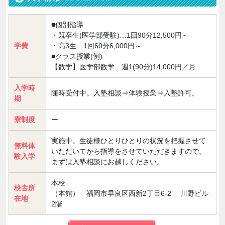
■個別指導
・既卒生(医学部受験)…1回90分12,500円～
学費
・高3生…1回60分6,000円～
■クラス授業(例)
【数学】医学部数学…週1(90分)14,000円／月
入学時
随時受付中。入塾相談⇒体験授業⇒入塾許可。
期
寮制度
ー
実施中。生徒様ひとりひとりの状況を把握させて
無料体
いただいてから指導をさせていただきますので、
験入学
まずは入塾相談にお越しください。
本校
校舎所
（本館） 福岡市早良区西新2丁目6-2 川野ビル
在地
2階