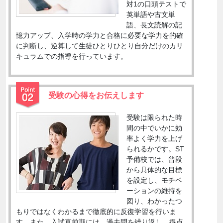
対1の口頭テストで
英単語や古文単
語、長文読解の記
憶力アップ、入学時の学力と合格に必要な学力を的確
に判断し、逆算して生徒ひとりひとり自分だけのカリ
キュラムでの指導を行っています。
受験の心得をお伝えします
受験は限られた時
間の中でいかに効
率よく学力を上げ
られるかです。ST
予備校では、普段
から具体的な目標
を設定し、モチベ
ーションの維持を
図り、わかったつ
もりではなくわかるまで徹底的に反復学習を行いま
す。また、入試直前期には、過去問を繰り返し、得点