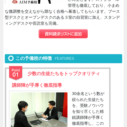
管理も徹底しており、小まめ
な微調整を交えながら隙なく合格へ驀進してもらいます。ブース
型デスクとオープンデスクのある３室の自習室に加え、スタンデ
ィングデスクや音読室も完備。
この予備校の特徴
FEATURES
少数の生徒たちをトップクオリティ
講師陣が手厚く徹底指導
30余名という数が
絞られた生徒たち
を、受験ノウハウ
を知り尽くした精
鋭講師陣が手厚く
徹底指導し、この