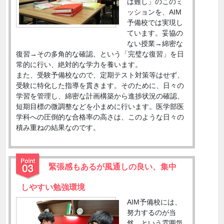
は難し」のこのミ
ッションを、AIM
予備校では実現し
ています。妥協の
ない授業→綿密な
復習→その多角的な確認、という「完璧な復習」を日
常的に行い、絶対的な学力を養います。
また、受験予備校なので、定期テスト対策等はせず、
受験に特化した指導を貫きます。そのために、日々の
学習を管理し、綿密な計画構築から進捗状況の確認、
短期目標の微調整などを小まめに行います。医学部医
学科への圧倒的な合格率の高さは、このような日々の
積み重ねの結果なのです。
緊張感もあるが風通しの良い、集中
しやすい勉強環境
AIM予備校には、
努力するのが当
然、という雰囲気