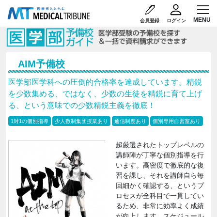
会員登録
ログイン
AIM予備校
医学部医学科への圧倒的合格率を達成しています。精鋭
を少数集める、ではなく、少数の生徒を精鋭に育て上げ
る、という意味での少数精鋭主義を徹底！
1対1の個別指導
少人数制集団授業あり
通信制度あり
個別専用自習室あり
超厳選されたトップレベルの
講師陣が丁寧な個別指導を行
います。高密度で徹底的な復
習を課し、それを講師自ら毎
回細かく確認する、というプ
ロセスが全科目で一貫してい
るため、非常に効率よく成績
が向上します。スケジュール