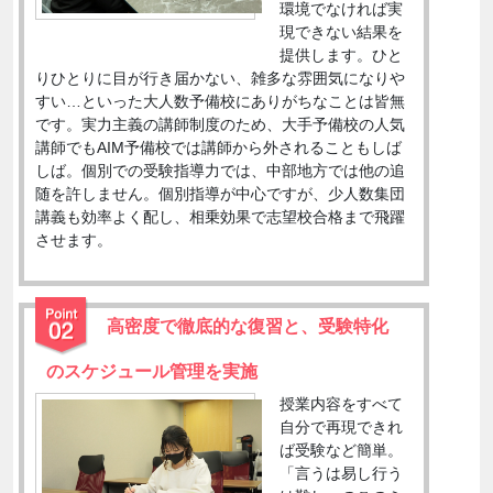
環境でなければ実
現できない結果を
提供します。ひと
りひとりに目が行き届かない、雑多な雰囲気になりや
すい…といった大人数予備校にありがちなことは皆無
です。実力主義の講師制度のため、大手予備校の人気
講師でもAIM予備校では講師から外されることもしば
しば。個別での受験指導力では、中部地方では他の追
随を許しません。個別指導が中心ですが、少人数集団
講義も効率よく配し、相乗効果で志望校合格まで飛躍
させます。
高密度で徹底的な復習と、受験特化
のスケジュール管理を実施
授業内容をすべて
自分で再現できれ
ば受験など簡単。
「言うは易し行う