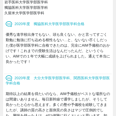
岩手医科大学医学部医学科
獨協医科大学医学部医学科
久留米大学医学部医学科
2020年度 獨協医科大学医学部医学科合格
優秀な進学校出身でもない、頭も良くない、かと言ってすごく
勤勉に勉強に打ち込める根性もない…と、ないない尽くしだっ
た僕が医学部医学科に合格できたのは、完全にAIM予備校のおか
げです！これまでの受験生活はなんだったんだ、というぐら
い、AIMでの１年で大幅に成績を上げられました。通えて本当に
良かったです！
2020年度 大分大学医学部医学科、関西医科大学医学部医
学科合格
期待以上の結果を得たいのなら、AIM予備校がベストな場所なの
は間違いありません。毎日新幹線で通学しましたが、そうして
良かったと心から思えます。多くの塾や予備校を経験してきま
したが、講師の質の高さと面倒見の良さはマジで圧倒的でし
た。興味を持った人は、ぜひ体験に行くといいと思います。知