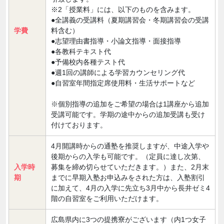
※2「授業料」には、以下のものを含みます。
●全講義の受講料（夏期講習会・冬期講習会の受講
学費
料含む）
●志望理由書指導・小論文指導・面接指導
●各教科テキスト代
●予備校内各種テスト代
●週1回の講師による学習カウンセリング代
●自習室年間指定席使用料・生活サポートなど
※個別指導の追加をご希望の場合は1講座から追加
受講可能です。学期の途中からの追加受講も受け
付けております。
4月開講時からの通塾を推奨しますが、中途入学や
後期からの入学も可能です。（定員に達し次第、
入学時
募集を締め切らせていただきます。）また、2月末
期
までに早期入塾お申込みをされた方は、入塾割引
に加えて、4月の入学に先立ち3月中から長井ゼミ4
階の自習室をご利用いただけます。
広島県内に3つの提携寮がございます（内1つ女子