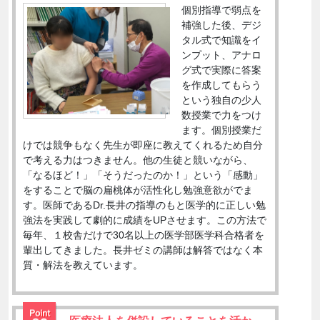
個別指導で弱点を
補強した後、デジ
タル式で知識をイ
ンプット、アナロ
グ式で実際に答案
を作成してもらう
という独自の少人
数授業で力をつけ
ます。個別授業だ
けでは競争もなく先生が即座に教えてくれるため自分
で考える力はつきません。他の生徒と競いながら、
「なるほど！」「そうだったのか！」という「感動」
をすることで脳の扁桃体が活性化し勉強意欲がでま
す。医師であるDr.長井の指導のもと医学的に正しい勉
強法を実践して劇的に成績をUPさせます。この方法で
毎年、１校舎だけで30名以上の医学部医学科合格者を
輩出してきました。長井ゼミの講師は解答ではなく本
質・解法を教えています。