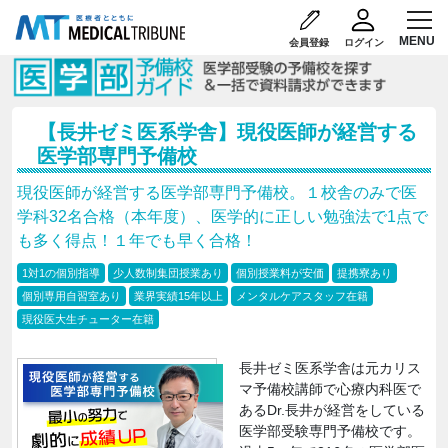
会員登録
ログイン
【長井ゼミ医系学舎】現役医師が経営する
医学部専門予備校
現役医師が経営する医学部専門予備校。１校舎のみで医
学科32名合格（本年度）、医学的に正しい勉強法で1点で
も多く得点！１年でも早く合格！
1対1の個別指導
少人数制集団授業あり
個別授業料が安価
提携寮あり
個別専用自習室あり
業界実績15年以上
メンタルケアスタッフ在籍
現役医大生チューター在籍
長井ゼミ医系学舎は元カリス
マ予備校講師で心療内科医で
あるDr.長井が経営をしている
医学部受験専門予備校です。