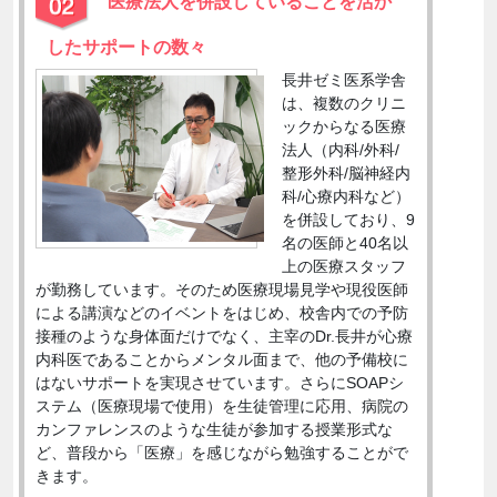
医療法人を併設していることを活か
したサポートの数々
長井ゼミ医系学舎
は、複数のクリニ
ックからなる医療
法人（内科/外科/
整形外科/脳神経内
科/心療内科など）
を併設しており、9
名の医師と40名以
上の医療スタッフ
が勤務しています。そのため医療現場見学や現役医師
による講演などのイベントをはじめ、校舎内での予防
接種のような身体面だけでなく、主宰のDr.長井が心療
内科医であることからメンタル面まで、他の予備校に
はないサポートを実現させています。さらにSOAPシ
ステム（医療現場で使用）を生徒管理に応用、病院の
カンファレンスのような生徒が参加する授業形式な
ど、普段から「医療」を感じながら勉強することがで
きます。