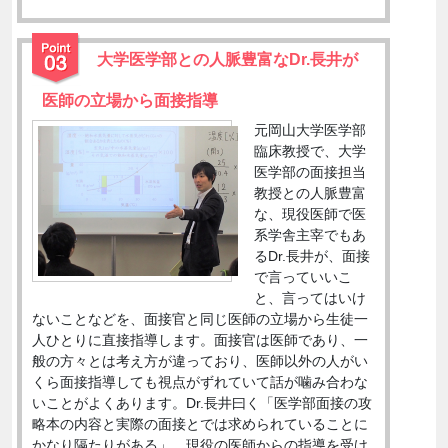
大学医学部との人脈豊富なDr.長井が
医師の立場から面接指導
元岡山大学医学部
臨床教授で、大学
医学部の面接担当
教授との人脈豊富
な、現役医師で医
系学舎主宰でもあ
るDr.長井が、面接
で言っていいこ
と、言ってはいけ
ないことなどを、面接官と同じ医師の立場から生徒一
人ひとりに直接指導します。面接官は医師であり、一
般の方々とは考え方が違っており、医師以外の人がい
くら面接指導しても視点がずれていて話が噛み合わな
いことがよくあります。Dr.長井曰く「医学部面接の攻
略本の内容と実際の面接とでは求められていることに
かなり隔たりがある」。現役の医師からの指導を受け