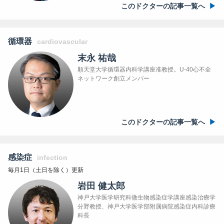
このドクターの記事一覧へ
循環器
cardiovascular
末永 祐哉
順天堂大学循環器内科学講座准教授。U-40心不全
ネットワーク創立メンバー
このドクターの記事一覧へ
感染症
infection
毎月1日（土日を除く）更新
岩田 健太郎
神戸大学医学研究科微生物感染症学講座感染治療学
分野教授、神戸大学医学部附属病院感染症内科診療
科長