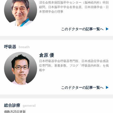
済生会熊本病院脳卒中センター（脳神経内科）特別
顧問。日本脳卒中学会名誉会員、日本頭痛学会・日
本禁煙学会の理事
このドクターの記事一覧へ
呼吸器
breath
倉原 優
日本呼吸器学会呼吸器専門医、日本感染症学会感染
症専門医。著書多数。ブログ「呼吸器内科医」を掲
載中
このドクターの記事一覧へ
総合診療
general
偶数月25日更新