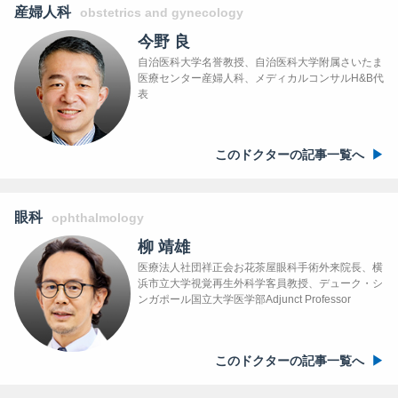
産婦人科
obstetrics and gynecology
今野 良
自治医科大学名誉教授、自治医科大学附属さいたま
医療センター産婦人科、メディカルコンサルH&B代
表
このドクターの記事一覧へ
眼科
ophthalmology
柳 靖雄
医療法人社団祥正会お花茶屋眼科手術外来院長、横
浜市立大学視覚再生外科学客員教授、デューク・シ
ンガポール国立大学医学部Adjunct Professor
このドクターの記事一覧へ