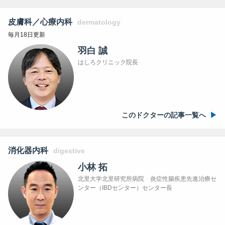
皮膚科／心療内科
dermatology
毎月18日更新
羽白 誠
はしろクリニック院長
このドクターの記事一覧へ
消化器内科
digestive
小林 拓
北里大学北里研究所病院 炎症性腸疾患先進治療セ
ンター（IBDセンター）センター長