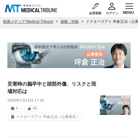
会員登録
ログイン
医療メディア Medical Tribune
連載・特集
ドクターズアイ 坪倉正治（公
災害時の脳卒中と頭部外傷、リスクと現
場対応は
2026年7月16日 17:30
4
49
ドクターズアイ 坪倉正治（公衆衛生）