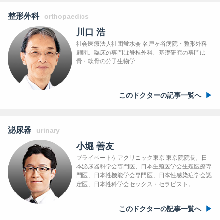
整形外科
orthopaedics
川口 浩
社会医療法人社団蛍水会 名戸ヶ谷病院・整形外科
顧問。臨床の専門は脊椎外科、基礎研究の専門は
骨・軟骨の分子生物学
このドクターの記事一覧へ
泌尿器
urinary
小堀 善友
プライベートケアクリニック東京 東京院院長。日
本泌尿器科学会専門医、日本生殖医学会生殖医療専
門医、日本性機能学会専門医、日本性感染症学会認
定医、日本性科学会セックス・セラピスト。
このドクターの記事一覧へ