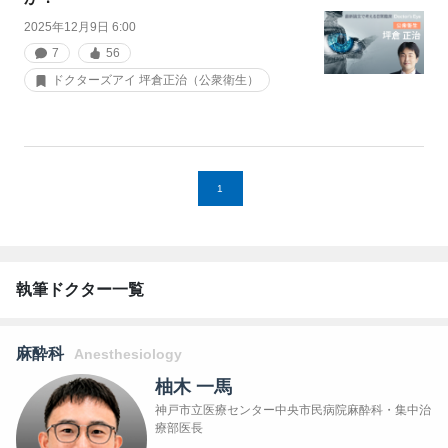
2025年12月9日 6:00
7
56
ドクターズアイ 坪倉正治（公衆衛生）
1
執筆ドクター一覧
麻酔科
Anesthesiology
柚木 一馬
神戸市立医療センター中央市民病院麻酔科・集中治
療部医長