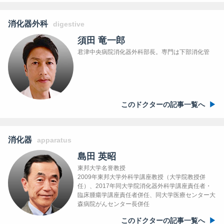
消化器外科
digestive
須田 竜一郎
君津中央病院消化器外科部長。専門は下部消化管
このドクターの記事一覧へ
消化器
apparatus
島田 英昭
東邦大学名誉教授
2009年東邦大学外科学講座教授（大学院教授併
任）、2017年同大学院消化器外科学講座責任者・
臨床腫瘍学講座責任者併任、同大学医療センター大
森病院がんセンター長併任
このドクターの記事一覧へ