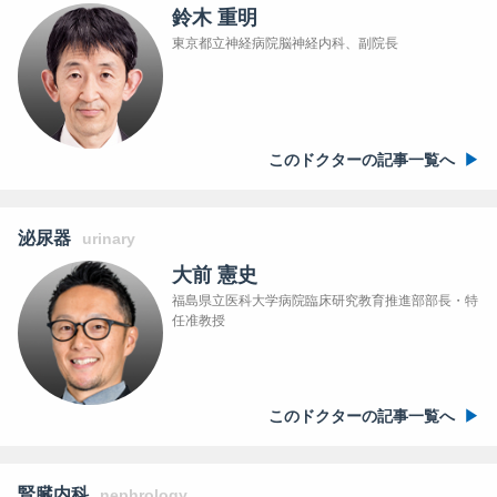
鈴木 重明
東京都立神経病院脳神経内科、副院長
このドクターの記事一覧へ
泌尿器
urinary
大前 憲史
福島県立医科大学病院臨床研究教育推進部部長・特
任准教授
このドクターの記事一覧へ
腎臓内科
nephrology