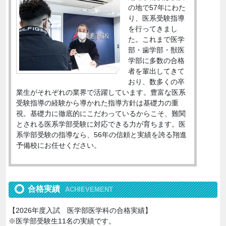
の地で57年にわた
り、医系受験指導
を行ってきまし
た。これまで医学
部・歯学部・獣医
学部に多数の合格
者を輩出してきて
おり、数多くの卒
業生がそれぞれの業界で活躍しています。豊富な医系
受験指導の経験から導かれた指導方針は基礎力の重
視。基礎力に徹底的にこだわっているからこそ、難関
とされる医系学部受験に対応できる力が育ちます。医
系学部受験の指導なら、56年の信頼と実績を誇る翔進
予備校にお任せください。
合格実績
ACHIEVEMENT
【2026年度入試 医学部医学科の合格実績】
※医学部受験生11名の実績です。