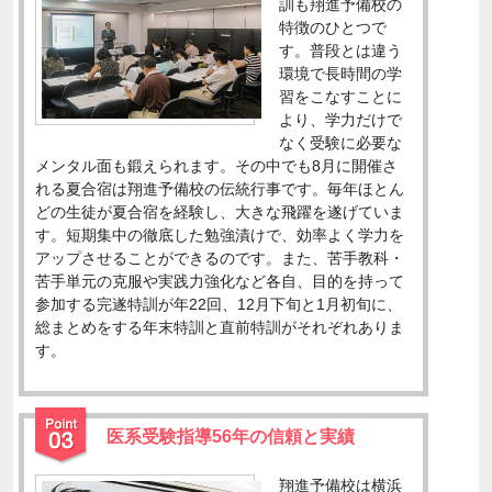
訓も翔進予備校の
特徴のひとつで
す。普段とは違う
環境で長時間の学
習をこなすことに
より、学力だけで
なく受験に必要な
メンタル面も鍛えられます。その中でも8月に開催さ
れる夏合宿は翔進予備校の伝統行事です。毎年ほとん
どの生徒が夏合宿を経験し、大きな飛躍を遂げていま
す。短期集中の徹底した勉強漬けで、効率よく学力を
アップさせることができるのです。また、苦手教科・
苦手単元の克服や実践力強化など各自、目的を持って
参加する完遂特訓が年22回、12月下旬と1月初旬に、
総まとめをする年末特訓と直前特訓がそれぞれありま
す。
医系受験指導56年の信頼と実績
翔進予備校は横浜