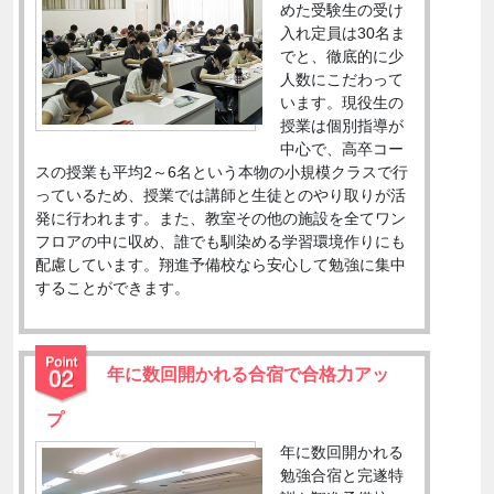
めた受験生の受け
入れ定員は30名ま
でと、徹底的に少
人数にこだわって
います。現役生の
授業は個別指導が
中心で、高卒コー
スの授業も平均2～6名という本物の小規模クラスで行
っているため、授業では講師と生徒とのやり取りが活
発に行われます。また、教室その他の施設を全てワン
フロアの中に収め、誰でも馴染める学習環境作りにも
配慮しています。翔進予備校なら安心して勉強に集中
することができます。
年に数回開かれる合宿で合格力アッ
プ
年に数回開かれる
勉強合宿と完遂特