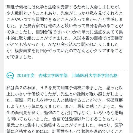
翔進予備校には化学と生物を受講するために入会しましたが、
少人数制ということもあり、先生がしっかり私を見てくれると
ころやいつでも質問できるところが入って良かったと実感しま
した。また夏合宿では他の人と競い合って自分を高めることが
できましたし、個別合宿ではいくつかの単元に焦点をあてて集
中的に取り組むことができました。入試本番の面接では面接官
がとても怖かったり、かなり突っ込んで聞かれたりしました
が、模擬面接を何回かやっていたのでなんとかクリアすること
ができました。
2018年度 杏林大学医学部 川崎医科大学医学部合格
私は高２の秋頃、ＨＰを見て翔進予備校に来ました。思った以
上に小さい予備校でしたが、先生との距離が近い感じがしまし
た。実際、同じ志を持つ友人と勉強することができ、切磋琢磨
しようという気になりました。また、最初に感じたように、先
生の面倒見が良く、勉強のことだけではなく、いろいろな愚痴
も聞いてもらいました。合宿では勉強以外にすることもなく、
単元ごとに集中して勉強することができました。やはり、医学
部に合格するためには、計画性をもって勉強を進めていくこと