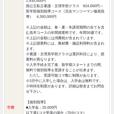
1,930,000円
国公立私立看護・文理学部クラス 924,000円～
医学部個別指導コース（完全マンツーマン徹底指
導） 4,393,000円
※上記の金額は、春・夏・冬講習期間の全てを含
む高卒コースの年間授業料です。年間30週です。
※上記の金額には消費税が含まれています。
※上記授業料には、教材費・施設利用料が含まれ
ます。
※看護・文理系学部クラスは選択科目により、授
業料が異なります。
※入学手続き完了後、新学期スタートまでの間、
無料で個別指導を受講することが出来ます。
ただし、受講可能コマ数に制限があります。
※3月中に入学した場合は、入学金は無料です。
※特待生制度があります。詳細は校舎までお問合
せ下さい。
【個別指導】
学費
■入学金：25,000円
以下週1コマ受講の場合（70分/コマ）