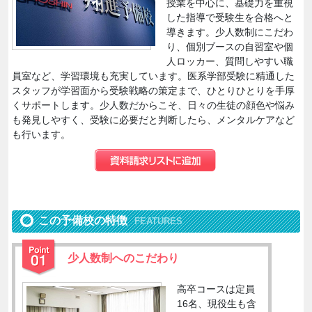
授業を中心に、基礎力を重視
した指導で受験生を合格へと
導きます。少人数制にこだわ
り、個別ブースの自習室や個
人ロッカー、質問しやすい職
員室など、学習環境も充実しています。医系学部受験に精通した
スタッフが学習面から受験戦略の策定まで、ひとりひとりを手厚
くサポートします。少人数だからこそ、日々の生徒の顔色や悩み
も発見しやすく、受験に必要だと判断したら、メンタルケアなど
も行います。
この予備校の特徴
FEATURES
少人数制へのこだわり
高卒コースは定員
16名、現役生も含