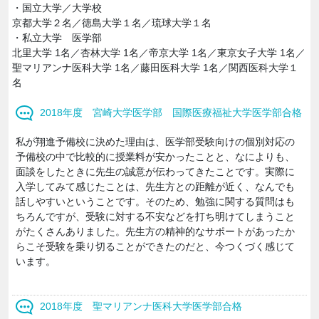
・国立大学／大学校
京都大学２名／徳島大学１名／琉球大学１名
・私立大学 医学部
北里大学 1名／杏林大学 1名／帝京大学 1名／東京女子大学 1名／
聖マリアンナ医科大学 1名／藤田医科大学 1名／関西医科大学１
名
2018年度 宮崎大学医学部 国際医療福祉大学医学部合格
私が翔進予備校に決めた理由は、医学部受験向けの個別対応の
予備校の中で比較的に授業料が安かったことと、なによりも、
面談をしたときに先生の誠意が伝わってきたことです。実際に
入学してみて感じたことは、先生方との距離が近く、なんでも
話しやすいということです。そのため、勉強に関する質問はも
ちろんですが、受験に対する不安などを打ち明けてしまうこと
がたくさんありました。先生方の精神的なサポートがあったか
らこそ受験を乗り切ることができたのだと、今つくづく感じて
います。
2018年度 聖マリアンナ医科大学医学部合格