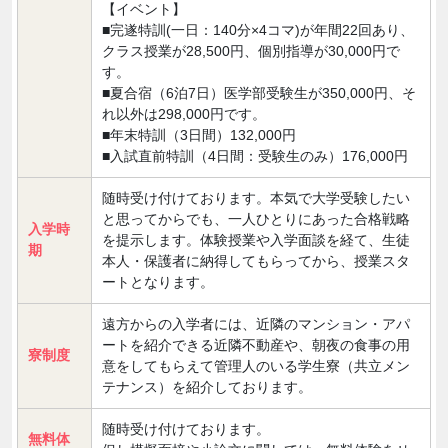
【イベント】
■完遂特訓(一日：140分×4コマ)が年間22回あり、
クラス授業が28,500円、個別指導が30,000円で
す。
■夏合宿（6泊7日）医学部受験生が350,000円、そ
れ以外は298,000円です。
■年末特訓（3日間）132,000円
■入試直前特訓（4日間：受験生のみ）176,000円
随時受け付けております。本気で大学受験したい
と思ってからでも、一人ひとりにあった合格戦略
入学時
を提示します。体験授業や入学面談を経て、生徒
期
本人・保護者に納得してもらってから、授業スタ
ートとなります。
遠方からの入学者には、近隣のマンション・アパ
ートを紹介できる近隣不動産や、朝夜の食事の用
寮制度
意をしてもらえて管理人のいる学生寮（共立メン
テナンス）を紹介しております。
随時受け付けております。
無料体