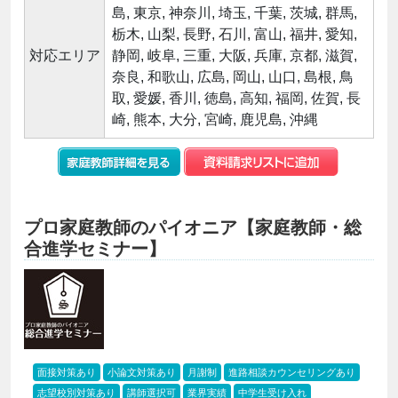
島, 東京, 神奈川, 埼玉, 千葉, 茨城, 群馬,
栃木, 山梨, 長野, 石川, 富山, 福井, 愛知,
対応エリア
静岡, 岐阜, 三重, 大阪, 兵庫, 京都, 滋賀,
奈良, 和歌山, 広島, 岡山, 山口, 島根, 鳥
取, 愛媛, 香川, 徳島, 高知, 福岡, 佐賀, 長
崎, 熊本, 大分, 宮崎, 鹿児島, 沖縄
プロ家庭教師のパイオニア【家庭教師・総
合進学セミナー】
面接対策あり
小論文対策あり
月謝制
進路相談カウンセリングあり
志望校別対策あり
講師選択可
業界実績
中学生受け入れ