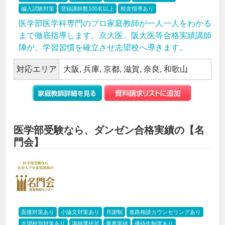
編入試験対策
登録講師数100名以上
校舎指導あり
医学部医学科専門のプロ家庭教師が一人一人をわかる
まで徹底指導します。京大医、阪大医等合格実績講師
陣が、学習習慣を確立させ志望校へ導きます。
対応エリア
大阪, 兵庫, 京都, 滋賀, 奈良, 和歌山
医学部受験なら、ダンゼン合格実績の【名
門会】
面接対策あり
小論文対策あり
月謝制
進路相談カウンセリングあり
志望校別対策あり
講師選択可
業界実績
優待生制度あり