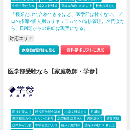
中学生受け入れ
編入試験対策
登録講師数100名以上
校舎指導あり
「授業だけで合格できるほど、医学部は甘くない。プ
ロの指導×個人別カリキュラムでの進捗管理。名門会な
ら、E判定からの逆転は現実になる。」
対応エリア
医学部受験なら【家庭教師・学参】
面接対策あり
現役医学部生講師
小論文対策あり
月謝制
進路相談カウンセリングあり
志望校別対策あり
講師選択可
業界実績
授業料が安価
中学生受け入れ
編入試験対策
登録講師数100名以上