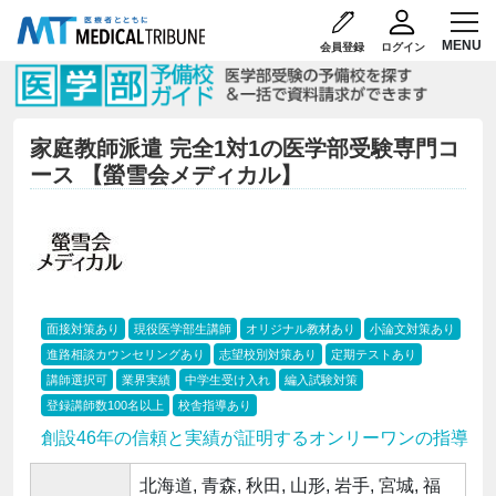
会員登録
ログイン
家庭教師派遣 完全1対1の医学部受験専門コ
ース 【螢雪会メディカル】
面接対策あり
現役医学部生講師
オリジナル教材あり
小論文対策あり
進路相談カウンセリングあり
志望校別対策あり
定期テストあり
講師選択可
業界実績
中学生受け入れ
編入試験対策
登録講師数100名以上
校舎指導あり
創設46年の信頼と実績が証明するオンリーワンの指導
北海道, 青森, 秋田, 山形, 岩手, 宮城, 福