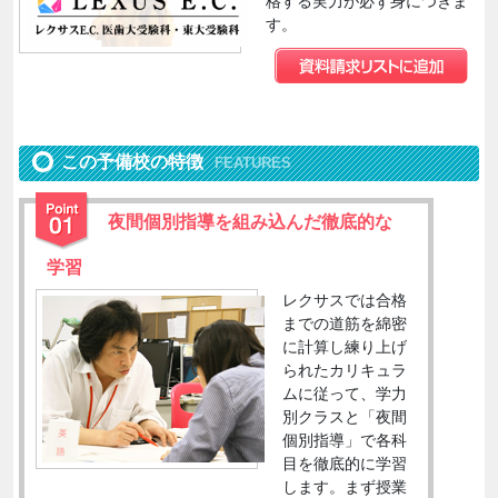
格する実力が必ず身につきま
す。
この予備校の特徴
FEATURES
夜間個別指導を組み込んだ徹底的な
学習
レクサスでは合格
までの道筋を綿密
に計算し練り上げ
られたカリキュラ
ムに従って、学力
別クラスと「夜間
個別指導」で各科
目を徹底的に学習
します。まず授業