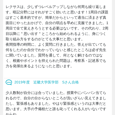
レクサスは、少しずつレベルアップしながら何周も繰り返しま
す。暗記分野にはそれがすごく効いたと思います！1周目の課題
はすごく基本的ですが、簡単だからといって適当に済まさず真
面目にやったおかげで、自分の弱点を早めに克服できました。1
周目で全て覚えきろうとする必要はないです。その代わり、2周
目以降に＂思い出す＂ところから始められるように、身につく
取り組み方をするのがとても大事だと思います。
夜間指導の時間に、よく質問に行きました。答えが出ていても
何をしたのか自分でわかっていないと感じたところは必ず先生
に聞いていました。質問を通して、何となく解けるのではな
く、根拠やポイントを抑えられた問題は、考察系・記述系でも
力を発揮出来るようになったと思います。
2019年度 近畿大学医学部 Sさん合格
少人数制が自分には合っていました。授業中にバンバン当てら
れるので、自分の分からないところが洗いざらい見えてきまし
たし、緊張感もありました。やはり緊張感というのは大事だと
思います。大手の予備校だと誰も叱ってくれる人がいないです
からね。