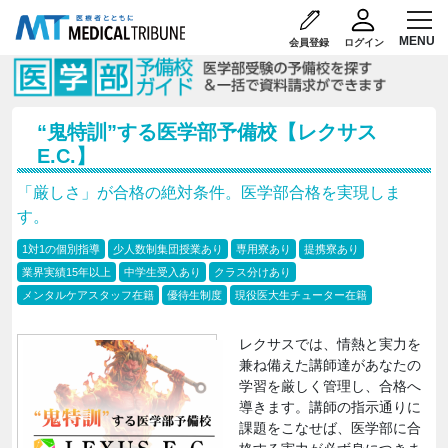
会員登録
ログイン
“鬼特訓”する医学部予備校【レクサス
E.C.】
「厳しさ」が合格の絶対条件。医学部合格を実現しま
す。
1対1の個別指導
少人数制集団授業あり
専用寮あり
提携寮あり
業界実績15年以上
中学生受入あり
クラス分けあり
メンタルケアスタッフ在籍
優待生制度
現役医大生チューター在籍
レクサスでは、情熱と実力を
兼ね備えた講師達があなたの
学習を厳しく管理し、合格へ
導きます。講師の指示通りに
課題をこなせば、医学部に合