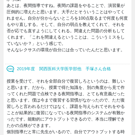
あとは、夜間指導ですね。夜間の課題をやることで、演習量が
圧倒的に増えたと思います。大手だとそういうことはやってく
れません。自分が分からないところを100点取るまで何度も何度
もやり直しする。そして、自分の弱点を教えてくれて、それを
否が応でも直すようにしてくれる。間違えた問題の分析もして
くれます。「これを間違えるということは、こういうミスをし
ていないか？」という感じで。
そんなレクサスの環境が自分には合っていたんだと思います。
2019年度 関西医科大学医学部他 手塚さん合格
授業を受けて、それを全部自分で復習しろというのは、難しい
と思います。だから、授業で得た知識を、別の角度から見て作
ってくれた問題で点検できる夜間指導は、とても有意義だった
と思います。僕は今まで復習する習慣がなかったので、ただ復
習しろと言われるだけではなく、課題を与えられてそれをやる
ことが結果的に復習になっている夜間指導のシステムが有難か
ったです。能動的にアウトプットできるので、本当に理解でき
たかの点検ができます。
個別指導だと常に先生がいるので、自分でアウトプットする時