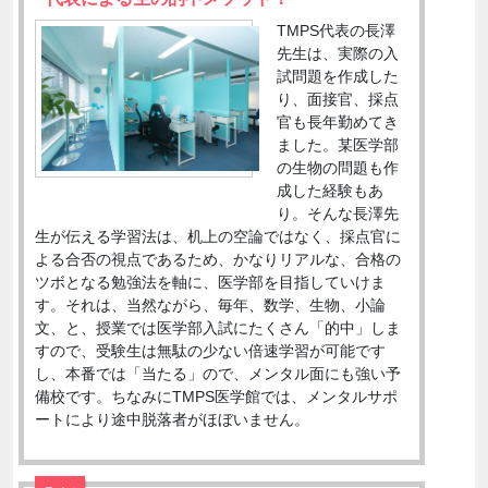
TMPS代表の長澤
先生は、実際の入
試問題を作成した
り、面接官、採点
官も長年勤めてき
ました。某医学部
の生物の問題も作
成した経験もあ
り。そんな長澤先
生が伝える学習法は、机上の空論ではなく、採点官に
よる合否の視点であるため、かなりリアルな、合格の
ツボとなる勉強法を軸に、医学部を目指していけま
す。それは、当然ながら、毎年、数学、生物、小論
文、と、授業では医学部入試にたくさん「的中」しま
すので、受験生は無駄の少ない倍速学習が可能です
し、本番では「当たる」ので、メンタル面にも強い予
備校です。ちなみにTMPS医学館では、メンタルサポ
ートにより途中脱落者がほぼいません。