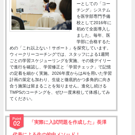
ーとしての「コー
チング」システム
を医学部専門予備
校として2016年に
初めて全面導入し
ました。毎年、医
学部に合格するた
めの「これ以上ない！サポート」を探究しています。
ウィークリーコーチングでは、スタッフによる1週間
ごとの学習スケジューリングを実施、その後デイリー
で進行を確認し、学習修正と「学習チェック」で記憶
の定着を細かく実施。2026年度からはAIを用いた学習
計画の策定も加わり、生徒と徹底的かつ多角的に向き
合う施策は留まることを知りません。進化し続ける
TMPSのコーチングを、ぜひ一度来校して体感してみ
てください。
「実際に入試問題を作成した」長澤
代表による生の的中メソッド！