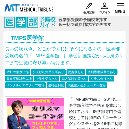
会員登録
ログイン
TMPS医学館
長い受験競争、どこかでくじけそうになるもの。医学部
受験の名門「TMPS医学館」は学習計画策定から心身のケ
アまで生徒に寄り添い続けます。
1対1の個別指導
少人数制集団授業あり
提携寮あり
個別専用自習室あり
業界実績15年以上
中学生受入あり
編入試験対策あり
クラス分けあり
メンタルケアスタッフ在籍
優待生制度
現役医大生チューター在籍
「TMPS医学館は、20年以上
医学部入試で合格者を輩出し
続けており、医学部専門予備
校としては独自の「コーチン
グ」システムを2016年に初導