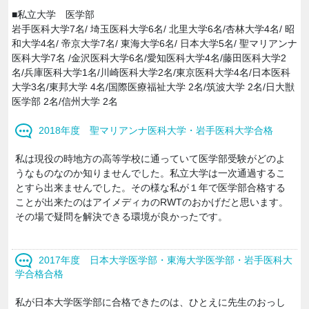
■私立大学 医学部
岩手医科大学7名/ 埼玉医科大学6名/ 北里大学6名/杏林大学4名/ 昭
和大学4名/ 帝京大学7名/ 東海大学6名/ 日本大学5名/ 聖マリアンナ
医科大学7名 /金沢医科大学6名/愛知医科大学4名/藤田医科大学2
名/兵庫医科大学1名/川崎医科大学2名/東京医科大学4名/日本医科
大学3名/東邦大学 4名/国際医療福祉大学 2名/筑波大学 2名/日大獣
医学部 2名/信州大学 2名
2018年度 聖マリアンナ医科大学・岩手医科大学合格
私は現役の時地方の高等学校に通っていて医学部受験がどのよ
うなものなのか知りませんでした。私立大学は一次通過するこ
とすら出来ませんでした。その様な私が１年で医学部合格する
ことが出来たのはアイメディカのRWTのおかげだと思います。
その場で疑問を解決できる環境が良かったです。
2017年度 日本大学医学部・東海大学医学部・岩手医科大
学合格合格
私が日本大学医学部に合格できたのは、ひとえに先生のおっし