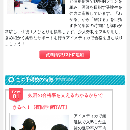
と個別指導で効率的プランを
組み、医師を目指す受験生を
強力に応援しています。「わ
かる」から「解ける」を目指
す夜間学習の時間にも講師が
常駐し、生徒１人ひとりを指導します。少人数制をフル活用し、
きめ細かく柔軟なサポートを行うアイメディカで合格を勝ち取り
ましょう！
この予備校の特徴
FEATURES
抜群の合格率を支えるわかるからで
きるへ！【夜間学習RWT】
アイメディカで無
選抜で入塾した生
徒の進学率が平均