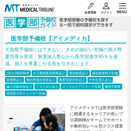
会員登録
ログイン
医学部予備校【アイメディカ】
大規模予備校にはできない、きめの細かい究極の個人尊
重指導を実現！無選抜入塾ながら医学部進学95％を達
成。個人を尊重しやる気を引き出します。
1対1の個別指導
少人数制集団授業あり
通信制度あり
個別授業料が安価
提携寮あり
個別専用自習室あり
業界実績15年以上
中学生受入あり
編入試験対策あり
クラス分けあり
メンタルケアスタッフ在籍
優待生制度
現役医大生チューター在籍
アイメディカでは医学部受験
に精通するキャリアの長いプ
ロ講師陣がチームでサポート
や教科別レベル別クラス授業