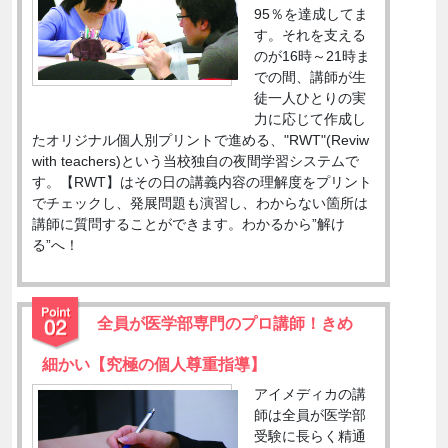
95％を達成してま
す。それを支える
のが16時～21時ま
での間、講師が生
徒一人ひとりの実
力に応じて作成し
たオリジナル個人別プリントで進める、"RWT"(Reviw
with teachers)という当校独自の夜間学習システムで
す。【RWT】はその日の講義内容の理解度をプリント
でチェックし、発展問題も演習し、わからない箇所は
講師に質問することができます。わかるから”解け
る”へ！
全員が医学部専門のプロ講師！きめ
細かい【究極の個人尊重指導】
アイメディカの講
師は全員が医学部
受験に長らく精通