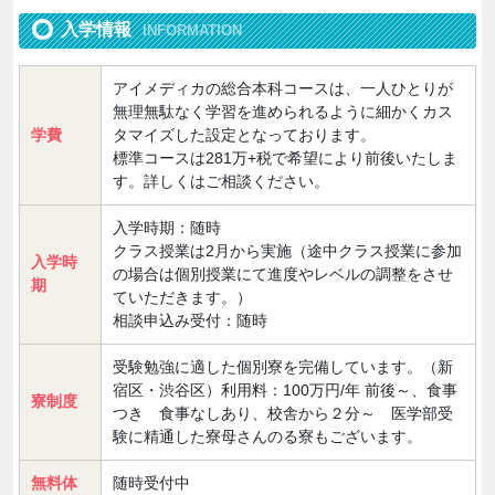
入学情報
INFORMATION
アイメディカの総合本科コースは、一人ひとりが
無理無駄なく学習を進められるように細かくカス
学費
タマイズした設定となっております。
標準コースは281万+税で希望により前後いたしま
す。詳しくはご相談ください。
入学時期：随時
クラス授業は2月から実施（途中クラス授業に参加
入学時
の場合は個別授業にて進度やレベルの調整をさせ
期
ていただきます。）
相談申込み受付：随時
受験勉強に適した個別寮を完備しています。（新
宿区・渋谷区）利用料：100万円/年 前後～、食事
寮制度
つき 食事なしあり、校舎から２分～ 医学部受
験に精通した寮母さんのる寮もございます。
無料体
随時受付中