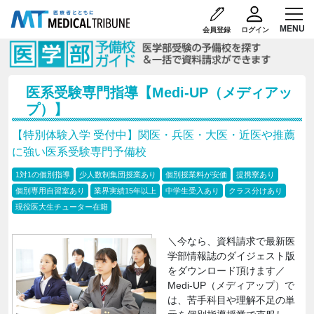
会員登録
ログイン
医系受験専門指導【Medi-UP（メディアッ
プ）】
【特別体験入学 受付中】関医・兵医・大医・近医や推薦
に強い医系受験専門予備校
1対1の個別指導
少人数制集団授業あり
個別授業料が安価
提携寮あり
個別専用自習室あり
業界実績15年以上
中学生受入あり
クラス分けあり
現役医大生チューター在籍
＼今なら、資料請求で最新医
学部情報誌のダイジェスト版
をダウンロード頂けます／
Medi-UP（メディアップ）で
は、苦手科目や理解不足の単