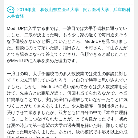
2019年度 和歌山県立医科大学、関西医科大学、兵庫医科
大学合格
Medi-UPに入学するまでは、一浪目では大手予備校に通ってい
ました。二浪が決まった時、もう少し家の近くで毎日通えそう
な予備校がないかと探していたところ、Medi-UPを見つけまし
た。相談にのって頂いた際、福田さん、田村さん、平山さんが
とても親身になって答えてくださり、信頼できると感じたこと
がMedi-UPに入学を決めた理由です。
一浪目の時、大手予備校での多人数授業では先生の解説に対し
て「たぶん理解しているだろう」と自分で勝手に思い込んでい
ました。しかし、Medi-UPに通い始めてからは少人数授業を受
けて、先生方との距離が近く、何回も当てられるなかで、本当
に簡単なことでも、実は完全には理解していなかったことに気
づくことがたくさんありました。少人数指導・個別指導ともに
受けさせて頂きましたが、双方ともに自分の中で「本当に理解
する」ことにつなげられたことが、とても良かったです。初め
は夏の時点で第一志望の大学の過去問を解いた時、難しく感じ
なかった時がありました。あとは、秋の模試で手応え以上の成