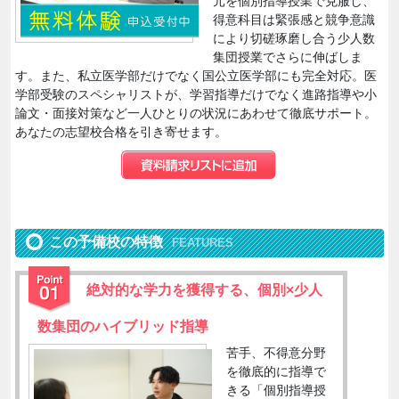
元を個別指導授業で克服し、
得意科目は緊張感と競争意識
により切磋琢磨し合う少人数
集団授業でさらに伸ばしま
す。また、私立医学部だけでなく国公立医学部にも完全対応。医
学部受験のスペシャリストが、学習指導だけでなく進路指導や小
論文・面接対策など一人ひとりの状況にあわせて徹底サポート。
あなたの志望校合格を引き寄せます。
この予備校の特徴
FEATURES
絶対的な学力を獲得する、個別×少人
数集団のハイブリッド指導
苦手、不得意分野
を徹底的に指導で
きる「個別指導授