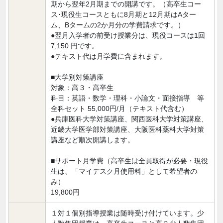
期から翌年2月期までの開講です。（高卒生コー
ス･現役生コースともに8月期と12月期はAター
ム、Bタームの2か月分の学費請求です。）
●翌月入学者の前受け授業分は、現役コースは1回
7,150 円です。
●テキスト代は月学費に含まれます。
■大学別対策講座
対象：高３・高卒生
科目：英語・数学・理科・小論文・面接指導 等
全科セット 55,000円/月（テキスト代含む）
●兵庫医科大学対策講座、関西医科大学対策講座、
近畿大学医学部対策講座、大阪医科薬科大学対策
講座など順次開講します。
■サポート月学費（高卒生は全員取得が必要・現役
生は、「マイデスク月使用料」として希望者の
み）
19,800円
１対１個別指導授業は随時受け付けています。少