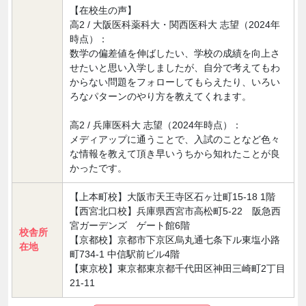
【在校生の声】
高2 / 大阪医科薬科大・関西医科大 志望（2024年
時点）：
数学の偏差値を伸ばしたい、学校の成績を向上さ
せたいと思い入学しましたが、自分で考えてもわ
からない問題をフォローしてもらえたり、いろい
ろなパターンのやり方を教えてくれます。
高2 / 兵庫医科大 志望（2024年時点）：
メディアップに通うことで、入試のことなど色々
な情報を教えて頂き早いうちから知れたことが良
かったです。
【上本町校】大阪市天王寺区石ヶ辻町15-18 1階
【西宮北口校】兵庫県西宮市高松町5-22 阪急西
宮ガーデンズ ゲート館6階
校舎所
【京都校】京都市下京区烏丸通七条下ル東塩小路
在地
町734-1 中信駅前ビル4階
【東京校】東京都東京都千代田区神田三崎町2丁目
21-11