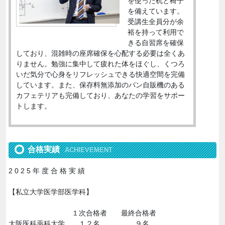
を使った机と椅子
を備えています。
受講生全員分が余
裕を持って利用で
きる自習席を確保
しており、混雑時の座席確保を心配する必要は全くあ
りません。勉強に集中して疲れた体をほぐし、くつろ
いだ気分で心身をリフレッシュできる快適空間を完備
しています。また、保存料無添加のパン自販機のある
カフェテリアも完備しており、あなたの学習をサポー
トします。
合格実績
ACHIEVEMENT
2 0 2 5 年 度 合 格 実 績
【私立大学医学部医学科】
１次合格者 最終合格者
大阪医科薬科大学 １２名 ９名