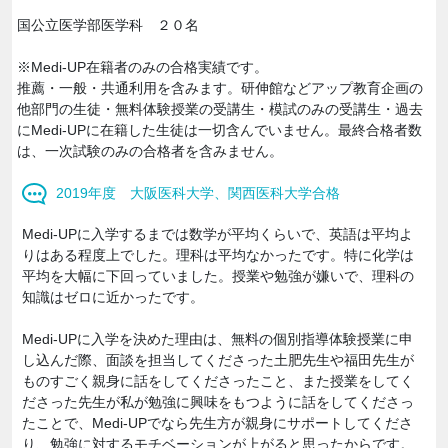
国公立医学部医学科 ２０名
※Medi-UP在籍者のみの合格実績です。
推薦・一般・共通利用を含みます。研伸館などアップ教育企画の
他部門の生徒・無料体験授業の受講生・模試のみの受講生・過去
にMedi-UPに在籍した生徒は一切含んでいません。最終合格者数
は、一次試験のみの合格者を含みません。
2019年度 大阪医科大学、関西医科大学合格
Medi-UPに入学するまでは数学が平均くらいで、英語は平均よ
りはある程度上でした。理科は平均なかったです。特に化学は
平均を大幅に下回っていました。授業や勉強が嫌いで、理科の
知識はゼロに近かったです。
Medi-UPに入学を決めた理由は、無料の個別指導体験授業に申
し込んだ際、面談を担当してくださった土肥先生や福田先生が
ものすごく親身に話をしてくださったこと、また授業をしてく
ださった先生が私が勉強に興味をもつように話をしてくださっ
たことで、Medi-UPでなら先生方が親身にサポートしてくださ
り、勉強に対するモチベーションが上がると思ったからです。