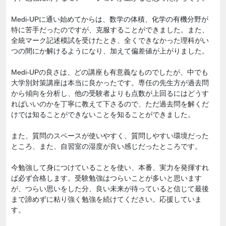
Medi-UPに通い始めてからは、数学の体積、化学の有機分野が
特に苦手だったのですが、克服することができました。また、
全統マーク記述模試を受けたとき、全くできなかった理科がい
つの間にか解けるようになり、加えて偏差値が上がりました。
Medi-UPの良さは、どの講座も有意義なものでしたが、中でも
大学別対策講座は本当に良かったです。専任の先生方が過去問
から傾向を分析し、他の受験者よりも点数が上回るにはどうす
ればいいのかを丁寧に教えて下さるので、ただ過去問を解くだ
けでは知ることができないことを知ることができました。
また、質問のスペースが使いやすく、質問しやすい環境だった
ところ、また、自習室の湿度が良い感じだったところです。
今勉強して身につけていることを使い、本番、実力を発揮すれ
ば必ず合格します。受験勉強はつらいことが多いと思います
が、つらい思いをした分、良い未来が待っていると信じて最後
まで諦めずに粘り強く勉強を続けてください。応援していま
す。