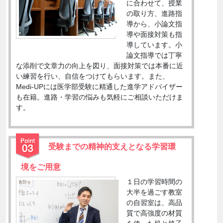
に合わせて、授業
の取り方、進路指
導から、小論文指
導や面接対策も指
導しています。小
論文指導では丁寧
な添削で文章力の向上を図り、面接対策では本番に近
い練習を行い、自信をつけてもらいます。また、
Medi-UPには医学部受験に精通した進学アドバイザー
も在籍。進路・学習の悩みも気軽にご相談いただけま
す。
受験までの精神的支えとなる学習環
境をご用意
１日の学習時間の
大半を過ごす教室
の自習室は、高品
質で高強度の材質