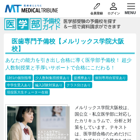
会員登録
ログイン
医歯専門予備校【メルリックス学院大阪
校】
あなたの能力を引き出し合格に導く医学部予備校！ 超少
人数制授業と手厚いサポートで合格にこだわる！
1対1の個別指導
少人数制集団授業あり
提携寮あり
個別専用自習室あり
中学生受入あり
編入試験対策あり
クラス分けあり
現役医大生チューター在籍
メルリックス学院大阪校は、
国公立・私立医学部に対応し
たカリキュラムで、分析と対
策をしています。テキスト
は、医学部合格のためだけに